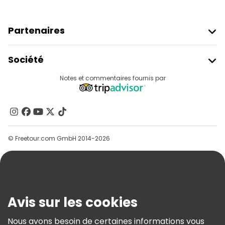
Partenaires
Rejoindre Freetour
Société
Connexion Du Fournisseur
Destinations
Notes et commentaires fournis par
Programme D’affiliation
À Propos De Nous
Contactez-Nous
Groupes
© Freetour.com GmbH 2014-2026
Aide
Blog
Presse
Sécurité Et Confidentialité
Avis sur les cookies
Conditions Générales Et Mentions Légales
Nous avons besoin de certaines informations vous
Politique En Matière De Cookies