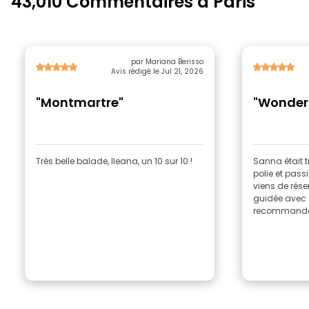
43,010 Commentaires à Paris
par Mariana Berisso
Avis rédigé le Jul 21, 2026
"Montmartre"
"Wonderf
Très belle balade, Ileana, un 10 sur 10 !
Sanna était t
polie et pass
viens de rése
guidée avec c
recommande 