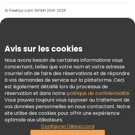
Groupes
© Freetour.com GmbH 2014-2026
Aide
Blog
Presse
Sécurité Et Confidentialité
Avis sur les cookies
Conditions Générales Et Mentions Légales
Nous avons besoin de certaines informations vous
Politique En Matière De Cookies
concernant, telles que votre nom et votre adresse
Freetour Prix
courriel afin de faire des réservations et de répondre
à vos demandes de service sur la plateforme. Ceci
Programme De Fidélité
est également détaillé lors du processus de
réservation et dans notre
politique de confidentialité
.
Vous pouvez toujours vous opposer au traitement de
vos données personnelles en nous contactant. Notre
site utilise des cookies pour offrir une expérience
optimale aux utilisateurs.
Configurer/désaccord