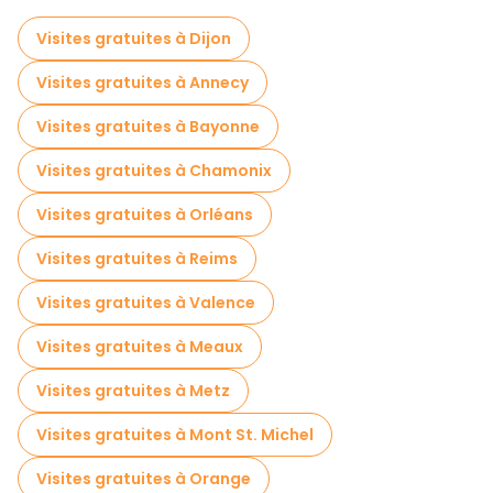
Visites autoguidées en Paris
Visites gratuites à Dijon
Jeux d'évasion en Paris
Visites gratuites à Annecy
Visites gratuites de la guerre en Paris
Visites gratuites à Bayonne
Visites photographiques en Paris
Visites gratuites à Chamonix
Croisières en Paris
Visites gratuites à Orléans
Visites guidées gratuites sur le thème des légendes et de l'épouvante Paris
Visites gratuites à Reims
Musées en Paris
Visites gratuites à Valence
Visite gratuite de la vieille ville à Paris
Visites gratuites à Meaux
Visites de marchés en Paris
Visites gratuites à Metz
Visites de dégustation locales à Paris
Visites gratuites à Mont St. Michel
Excursions d'une journée gratuites à Paris
Visites gratuites à Orange