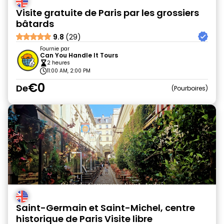
Visite gratuite de Paris par les grossiers
bâtards
9.8
(29)
Fournie par
Can You Handle It Tours
2 heures
11:00 AM, 2:00 PM
€0
De
Pourboires
Saint-Germain et Saint-Michel, centre
historique de Paris Visite libre