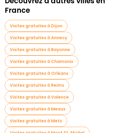
Découvrez d'autres villes en
Tournée des pubs à Paris
France
Activités sportives à Paris
Visites autoguidées en Paris
Visites gratuites à Dijon
Jeux d'évasion en Paris
Visites gratuites à Annecy
Visites gratuites de la guerre en Paris
Visites gratuites à Bayonne
Visites photographiques en Paris
Visites gratuites à Chamonix
Croisières en Paris
Visites gratuites à Orléans
Visites guidées gratuites sur le thème des légendes et de l'épouvante Paris
Visites gratuites à Reims
Musées en Paris
Visites gratuites à Valence
Visite gratuite de la vieille ville à Paris
Visites gratuites à Meaux
Visites de marchés en Paris
Visites gratuites à Metz
Visites de dégustation locales à Paris
Visites gratuites à Mont St. Michel