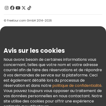
À Propos De Nous
Contactez-Nous
Groupes
© Freetour.com GmbH 2014-2026
Aide
Blog
Presse
Sécurité Et Confidentialité
Avis sur les cookies
Conditions Générales Et Mentions Légales
Nous avons besoin de certaines informations vous
Politique En Matière De Cookies
concernant, telles que votre nom et votre adresse
Freetour Prix
courriel afin de faire des réservations et de répondre
à vos demandes de service sur la plateforme. Ceci
Programme De Fidélité
est également détaillé lors du processus de
réservation et dans notre
politique de confidentialité
.
Vous pouvez toujours vous opposer au traitement de
vos données personnelles en nous contactant. Notre
site utilise des cookies pour offrir une expérience