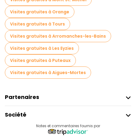
Excursions d'une journée gratuites à Paris
Visites gratuites à Orange
Visites nocturnes gratuites à Paris
Visites gratuites à Tours
Tours à vélo à Paris
Visites gratuites à Arromanches-les-Bains
Visites gastronomiques à Paris
Visites gratuites à Les Eyzies
Visites gratuites à proximité Louvre Museum
Visites gratuites à Puteaux
Visites gratuites à proximité Eiffel Tower
Visites gratuites à Aigues-Mortes
Visites gratuites à proximité Conciergerie
Partenaires
Rejoindre Freetour
Société
Connexion Du Fournisseur
Destinations
Notes et commentaires fournis par
Programme D’affiliation