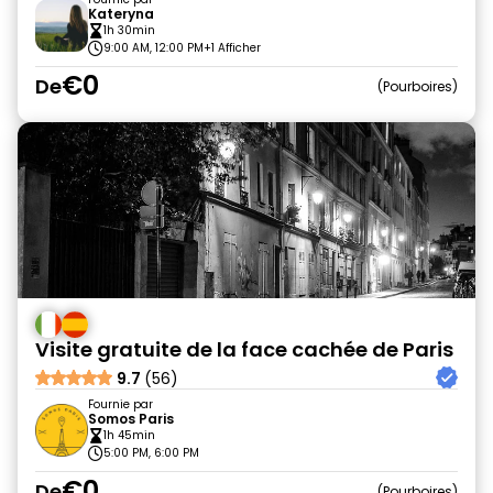
Kateryna
1h 30min
9:00 AM, 12:00 PM
+1 Afficher
€0
De
Pourboires
Visite gratuite de la face cachée de Paris
9.7
(56)
Fournie par
Somos Paris
1h 45min
5:00 PM, 6:00 PM
€0
De
Pourboires