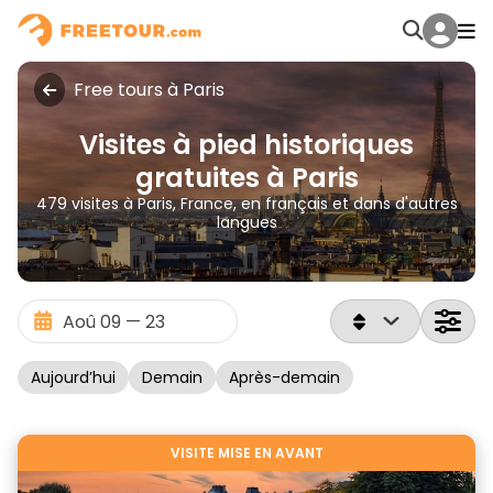
Free tours à Paris
Visites à pied historiques
gratuites à Paris
479 visites à Paris, France, en français et dans d'autres
langues
Aujourd’hui
Demain
Après-demain
VISITE MISE EN AVANT