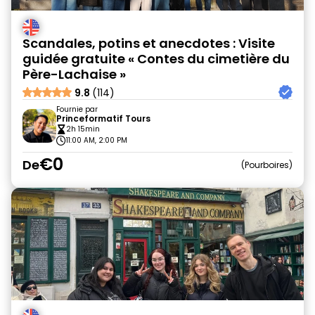
Scandales, potins et anecdotes : Visite
guidée gratuite « Contes du cimetière du
Père-Lachaise »
9.8
(114)
Fournie par
Princeformatif Tours
2h 15min
11:00 AM, 2:00 PM
€0
De
Pourboires