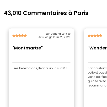
43,010 Commentaires à Paris
par Mariana Berisso
Avis rédigé le Jul 21, 2026
"Montmartre"
"Wonderf
Très belle balade, Ileana, un 10 sur 10 !
Sanna était t
polie et pass
viens de rése
guidée avec c
recommande 