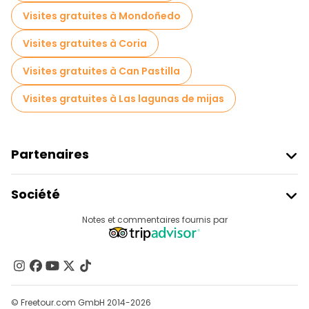
Visites gratuites à Mondoñedo
Visites gratuites à Coria
Visites gratuites à Can Pastilla
Visites gratuites à Las lagunas de mijas
Partenaires
Rejoindre Freetour
Société
Connexion Du Fournisseur
Destinations
Notes et commentaires fournis par
Programme D’affiliation
À Propos De Nous
Contactez-Nous
Groupes
© Freetour.com GmbH 2014-2026