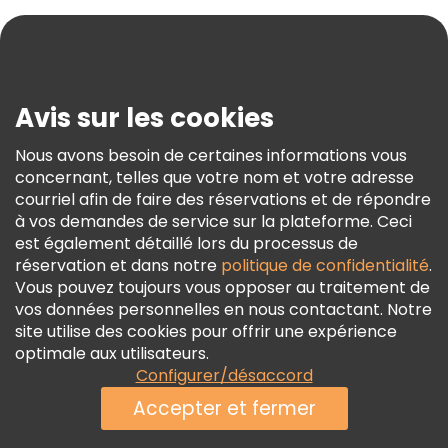
Aide
Blog
Presse
Sécurité Et Confidentialité
Avis sur les cookies
Conditions Générales Et Mentions Légales
Nous avons besoin de certaines informations vous
Politique En Matière De Cookies
concernant, telles que votre nom et votre adresse
Freetour Prix
courriel afin de faire des réservations et de répondre
à vos demandes de service sur la plateforme. Ceci
Programme De Fidélité
est également détaillé lors du processus de
réservation et dans notre
politique de confidentialité
.
Vous pouvez toujours vous opposer au traitement de
vos données personnelles en nous contactant. Notre
site utilise des cookies pour offrir une expérience
optimale aux utilisateurs.
Configurer/désaccord
Accepter et fermer