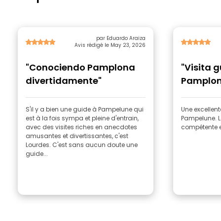
par Eduardo Araiza
Avis rédigé le May 23, 2026
"Conociendo Pamplona
"Visita 
divertidamente"
Pamplon
S'il y a bien une guide à Pampelune qui
Une excellent
est à la fois sympa et pleine d'entrain,
Pampelune. La
avec des visites riches en anecdotes
compétente e
amusantes et divertissantes, c'est
Lourdes. C'est sans aucun doute une
guide...