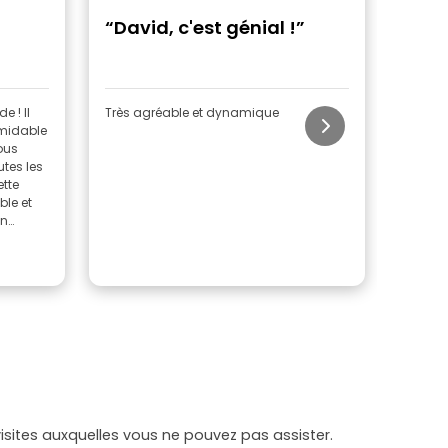
“David, c'est génial !”
“La 
grat
anné
e ! Il
Très agréable et dynamique
Adria
rmidable
poche 
ous
passio
tes les
visite 
ette
classi
ble et
agréme
un
tirés d
s et les
ses re
ionnants
visiter
En sav
faire d
Je rep
continu
histoir
Adrian
sites auxquelles vous ne pouvez pas assister.