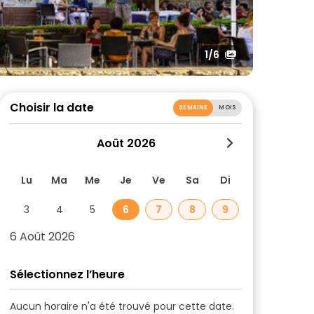
1
/6
Choisir la date
SEMAINE
MOIS
Août 2026
Lu
Ma
Me
Je
Ve
Sa
Di
3
4
5
6
7
8
9
6 Août 2026
Sélectionnez l’heure
Aucun horaire n'a été trouvé pour cette date.