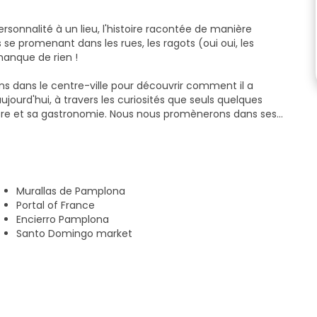
rsonnalité à un lieu, l'histoire racontée de manière
se promenant dans les rues, les ragots (oui oui, les
 manque de rien !
 dans le centre-ville pour découvrir comment il a
 aujourd'hui, à travers les curiosités que seuls quelques
klore et sa gastronomie. Nous nous promènerons dans ses
cdotes qui vont au-delà des célèbres fêtes de San Fermín
téristiques les plus festives).
 gastronomique !
 de vous aider dans la mesure du possible : parking,
Murallas de Pamplona
Portal of France
Encierro Pamplona
ndre les visites proches et dynamiques pour que vous
Santo Domingo market