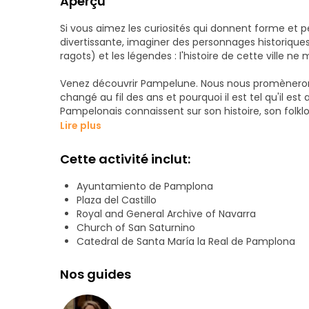
Aperçu
Si vous aimez les curiosités qui donnent forme et pe
divertissante, imaginer des personnages historiques 
ragots) et les légendes : l'histoire de cette ville ne
Venez découvrir Pampelune. Nous nous promènerons
changé au fil des ans et pourquoi il est tel qu'il est
Pampelonais connaissent sur son histoire, son fol
rues les plus pittoresques, témoins d'années d'ane
Lire plus
(même si, bien sûr, nous parlerons aussi de ses carac
Cette activité inclut:
et vous repartirez avec une large recommandation
vous avez des questions ? Écrivez-moi et j'essaierai
Ayuntamiento de Pamplona
emplacement, etc.
Plaza del Castillo
Royal and General Archive of Navarra
J'adapte le contenu à tous les publics et j'aime re
Church of San Saturnino
puissiez marcher avec moi, petits et grands.
Catedral de Santa María la Real de Pamplona
Nos guides