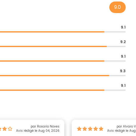
9.0
9.1
9.2
9.1
9.3
9.1
par Rosario Noves
par Alvaro 
Avis rédigé le Aug 04, 2026
Avis rédigé le Au