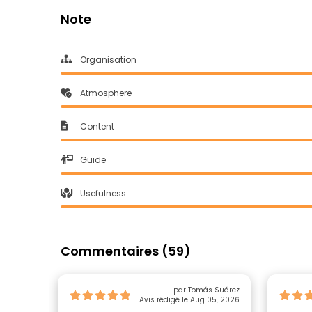
Note
Organisation
Atmosphere
Content
Guide
Usefulness
Commentaires (59)
par Tomás Suárez
Avis rédigé le Aug 05, 2026