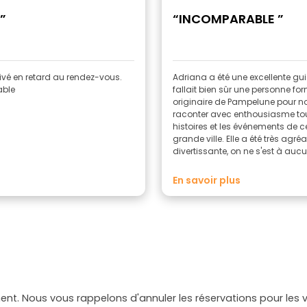
”
“INCOMPARABLE ”
rrivé en retard au rendez-vous.
Adriana a été une excellente guid
able
fallait bien sûr une personne fo
originaire de Pampelune pour n
raconter avec enthousiasme tou
histoires et les événements de c
grande ville. Elle a été très agréa
divertissante, on ne s'est à auc
moment ennuyés, les événement
histoires étaient vraiment pass
En savoir plus
!! Je la recommande à 100 %
t. Nous vous rappelons d'annuler les réservations pour les vi