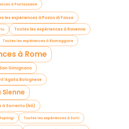
iences à Pontassieve
s les expériences à Pozza di Fassa
Toutes les expériences à Ravenne
nto
Toutes les expériences à Riomaggiore
ences à Rome
à San Gimignano
ant'Agata Bolognese
à Sienne
s à Sorrento (NA)
tupinigi
Toutes les expériences à Sutri