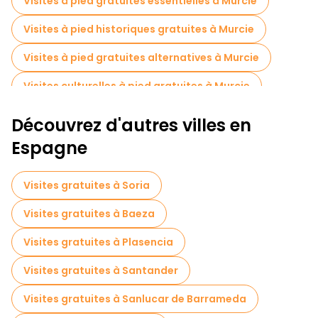
Visites à pied gratuites essentielles à Murcie
Rencontrez d'autres explorateurs du monde entier sur
Visites à pied historiques gratuites à Murcie
chaque circuit.
Découvrez la beauté de Murcie à pied et de manière durable.
Visites à pied gratuites alternatives à Murcie
Murcie - Le charme du sud de l'Espagne à
Visites culturelles à pied gratuites à Murcie
chaque coin de rue
Visites à pied sans art à Murcie
Découvrez d'autres villes en
Visites à pied gratuites pour les familles à Murcie
Espagne
Activités sportives à Murcie
Visites gratuites à Soria
Visites autoguidées en Murcie
Visites gratuites à Baeza
Visites de marchés en Murcie
Visites gratuites à Plasencia
Visites de dégustation locales à Murcie
Visites gratuites à Santander
Visites gratuites à proximité Catedral de Murcia
Visites gratuites à Sanlucar de Barrameda