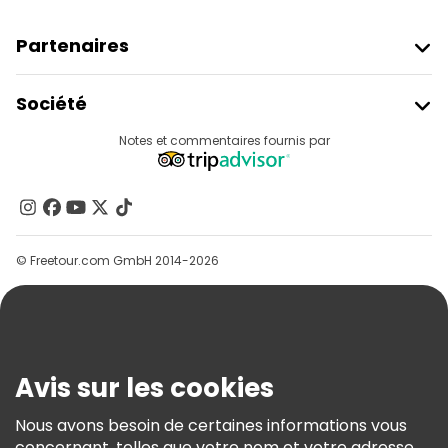
Partenaires
Rejoindre Freetour
Société
Connexion Du Fournisseur
Destinations
Notes et commentaires fournis par
Programme D’affiliation
À Propos De Nous
Contactez-Nous
Groupes
© Freetour.com GmbH 2014-2026
Aide
Blog
Presse
Sécurité Et Confidentialité
Avis sur les cookies
Conditions Générales Et Mentions Légales
Nous avons besoin de certaines informations vous
Politique En Matière De Cookies
concernant, telles que votre nom et votre adresse