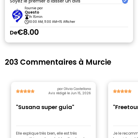
Soyez le premier à laisser un avis
Fournie par
Questo
1h 15min
10:00 AM, 11:00 AM
+15 Afficher
€8.00
De
203 Commentaires à Murcie
par Olivia Castellano
Avis rédigé le Jun 15, 2026
"Susana super guía"
"Freetou
Elle explique très bien, elle est très
Je le recom