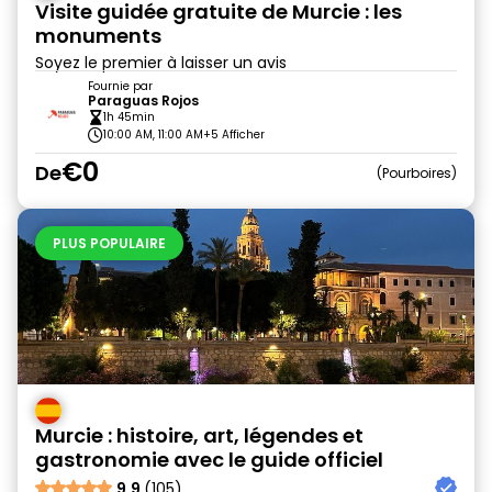
Visite guidée gratuite de Murcie : les
monuments
Soyez le premier à laisser un avis
Fournie par
Paraguas Rojos
1h 45min
10:00 AM, 11:00 AM
+5 Afficher
€0
De
Pourboires
PLUS POPULAIRE
Murcie : histoire, art, légendes et
gastronomie avec le guide officiel
9.9
(105)