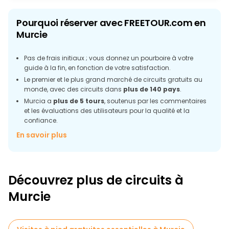
Pourquoi réserver avec FREETOUR.com en
Murcie
Pas de frais initiaux ; vous donnez un pourboire à votre
guide à la fin, en fonction de votre satisfaction.
Le premier et le plus grand marché de circuits gratuits au
monde, avec des circuits dans
plus de 140 pays
.
Murcia a
plus de 5 tours
, soutenus par les commentaires
et les évaluations des utilisateurs pour la qualité et la
confiance.
Nos guides locaux passionnés à Murcia partageront des
En savoir plus
histoires captivantes sur la riche histoire de la ville, les sites
emblématiques et la vie quotidienne.
Plus de
70 avis vérifiés
sur les visites de Murcia vous
aident à choisir la meilleure visite guidée.
Découvrez plus de circuits à
Plus de
590 clients satisfaits
ont réservé une excursion à
Murcie
Murcia avec FREETOUR.com.
Accessible à tous les voyageurs, des routards aux familles.
Votre pourboire va directement aux guides, pas aux
entreprises.