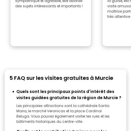
sympathique et agréable, elle aborde
la guide, est 
des sujets intéressants et importants !
visite amusan
maîtrise parfa
très attentive 
5 FAQ sur les visites gratuites à Murcie
Quels sont les principaux points d'intérêt des
visites guidées gratuites de la région de Murcie ?
Les principales attractions sont la cathédrale Santa
Maria, le marché Veronicas et la place Cardinal
Beluga. Vous pouvez également visiter les rues et les
bâtiments historiques du centre-ville.