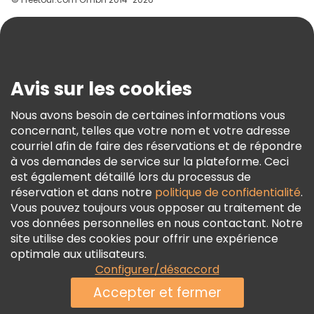
Aide
Blog
Presse
Sécurité Et Confidentialité
Avis sur les cookies
Conditions Générales Et Mentions Légales
Nous avons besoin de certaines informations vous
Politique En Matière De Cookies
concernant, telles que votre nom et votre adresse
Freetour Prix
courriel afin de faire des réservations et de répondre
à vos demandes de service sur la plateforme. Ceci
Programme De Fidélité
est également détaillé lors du processus de
réservation et dans notre
politique de confidentialité
.
Vous pouvez toujours vous opposer au traitement de
vos données personnelles en nous contactant. Notre
site utilise des cookies pour offrir une expérience
optimale aux utilisateurs.
Configurer/désaccord
Accepter et fermer