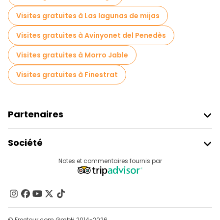
Visites gratuites à Las lagunas de mijas
Visites gratuites à Avinyonet del Penedès
Visites gratuites à Morro Jable
Visites gratuites à Finestrat
Partenaires
Rejoindre Freetour
Société
Connexion Du Fournisseur
Destinations
Notes et commentaires fournis par
Programme D’affiliation
À Propos De Nous
Contactez-Nous
Groupes
© Freetour.com GmbH 2014-2026