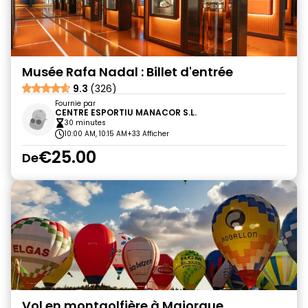
Musée Rafa Nadal : Billet d'entrée
9.3
(326)
Fournie par
CENTRE ESPORTIU MANACOR S.L.
30 minutes
10:00 AM, 10:15 AM
+33 Afficher
€25.00
De
Vol en montgolfière à Majorque