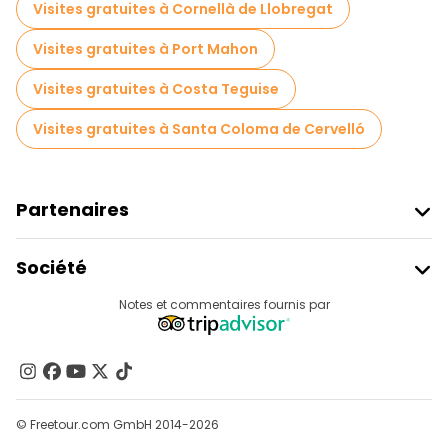
Visites gratuites à Cornellà de Llobregat
Visites gratuites à Port Mahon
Visites gratuites à Costa Teguise
Visites gratuites à Santa Coloma de Cervelló
Partenaires
Rejoindre Freetour
Société
Connexion Du Fournisseur
Destinations
Notes et commentaires fournis par
Programme D’affiliation
À Propos De Nous
Contactez-Nous
Groupes
© Freetour.com GmbH 2014-2026
Aide