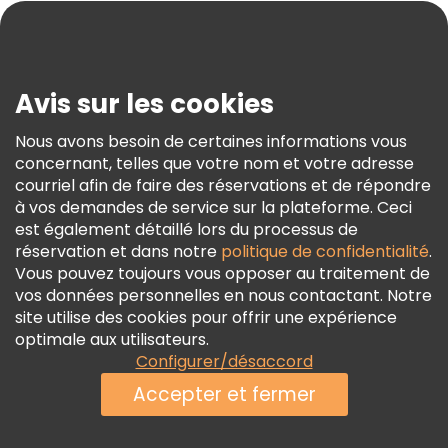
Blog
Presse
Sécurité Et Confidentialité
Avis sur les cookies
Conditions Générales Et Mentions Légales
Nous avons besoin de certaines informations vous
Politique En Matière De Cookies
concernant, telles que votre nom et votre adresse
Freetour Prix
courriel afin de faire des réservations et de répondre
à vos demandes de service sur la plateforme. Ceci
Programme De Fidélité
est également détaillé lors du processus de
réservation et dans notre
politique de confidentialité
.
Vous pouvez toujours vous opposer au traitement de
vos données personnelles en nous contactant. Notre
site utilise des cookies pour offrir une expérience
optimale aux utilisateurs.
Configurer/désaccord
Accepter et fermer