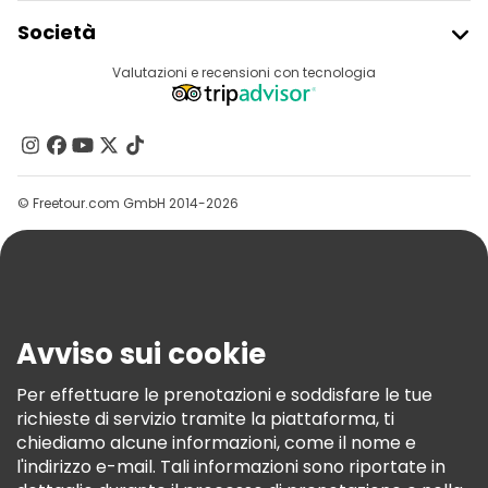
Iscriviti Al Freetour
Società
Accesso Del Fornitore
Destinazioni
Valutazioni e recensioni con tecnologia
Programma Di Affiliazione
Chi Siamo
Contattaci
Gruppi
© Freetour.com GmbH 2014-2026
Aiuto
Blog
Stampa
Sicurezza E Privacy
Avviso sui cookie
Termini E Condizioni
Informativa Sui Cookie
Per effettuare le prenotazioni e soddisfare le tue
richieste di servizio tramite la piattaforma, ti
Freetour Premi
chiediamo alcune informazioni, come il nome e
Programma Di Fidelizzazione
l'indirizzo e-mail. Tali informazioni sono riportate in