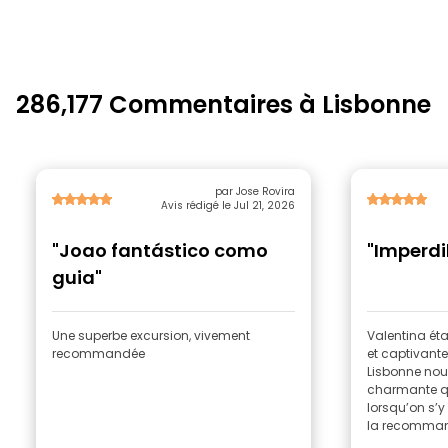
286,177 Commentaires à Lisbonne
par Jose Rovira
Avis rédigé le Jul 21, 2026
"Joao fantástico como
"Imperdi
guia"
Une superbe excursion, vivement
Valentina ét
recommandée
et captivante
Lisbonne nou
charmante qu’
lorsqu’on s’
la recomman