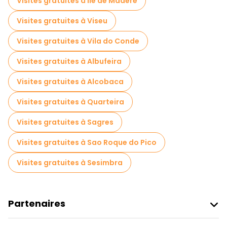
Visites gratuites à Île de Madère
Visites de dégustation locales à Lisbonne
Visites gratuites à Viseu
Excursions d'une journée gratuites à Lisbonne
Visites gratuites à Vila do Conde
Visites nocturnes gratuites à Lisbonne
Visites gratuites à Albufeira
Tours à vélo à Lisbonne
Visites gratuites à Alcobaca
Visites gastronomiques à Lisbonne
Visites gratuites à Quarteira
Visites gratuites à proximité Commerce Square
Visites gratuites à Sagres
Visites gratuites à proximité Santa Justa Lift
Visites gratuites à Sao Roque do Pico
Visites gratuites à proximité Lisbon Cathedral
Visites gratuites à Sesimbra
Partenaires
Rejoindre Freetour