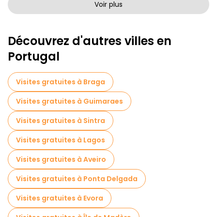
Visites à pied sans art à Lisbonne
Voir plus
Visites à pied gratuites pour les familles à Lisbonne
Découvrez d'autres villes en
Tournée des pubs à Lisbonne
Portugal
Visites autoguidées en Lisbonne
Jeux d'évasion en Lisbonne
Visites gratuites à Braga
Visites photographiques en Lisbonne
Visites gratuites à Guimaraes
Billets d'entrée en Lisbonne
Visites gratuites à Sintra
Croisières en Lisbonne
Visites gratuites à Lagos
Visites guidées gratuites sur le thème des légendes et de l'épouvante Lisbonne
Visites gratuites à Aveiro
Musées en Lisbonne
Visites gratuites à Ponta Delgada
Visite gratuite de la vieille ville à Lisbonne
Visites gratuites à Evora
Visites de marchés en Lisbonne