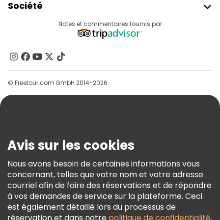
Société
Connexion Du Fournisseur
Destinations
Notes et commentaires fournis par
Programme D’affiliation
À Propos De Nous
Contactez-Nous
Groupes
© Freetour.com GmbH 2014-2026
Aide
Blog
Presse
Sécurité Et Confidentialité
Avis sur les cookies
Conditions Générales Et Mentions Légales
Nous avons besoin de certaines informations vous
Politique En Matière De Cookies
concernant, telles que votre nom et votre adresse
Freetour Prix
courriel afin de faire des réservations et de répondre
à vos demandes de service sur la plateforme. Ceci
Programme De Fidélité
est également détaillé lors du processus de
réservation et dans notre
politique de confidentialité
.