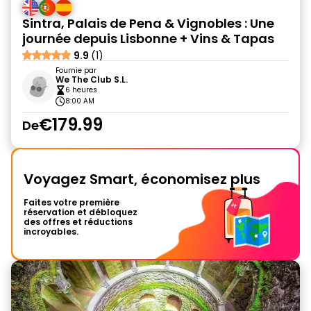
Sintra, Palais de Pena & Vignobles : Une
journée depuis Lisbonne + Vins & Tapas
9.9
(1)
Fournie par
We The Club S.L.
6 heures
8:00 AM
€179.99
De
Voyagez Smart, économisez plus
Faites votre première
réservation et débloquez
des offres et réductions
incroyables.