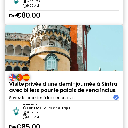
5 heures
9:00 AM
€80.00
De
Visite privée d'une demi-journée à Sintra
avec billets pour le palais de Pena inclus
Soyez le premier à laisser un avis
Fournie par
Ó Turista! Tours and Trips
9 heures
9:00 AM
€85.00
De