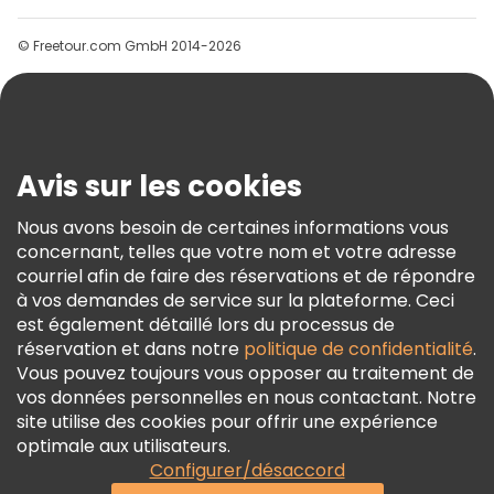
Groupes
© Freetour.com GmbH 2014-2026
Aide
Blog
Presse
Sécurité Et Confidentialité
Avis sur les cookies
Conditions Générales Et Mentions Légales
Nous avons besoin de certaines informations vous
Politique En Matière De Cookies
concernant, telles que votre nom et votre adresse
Freetour Prix
courriel afin de faire des réservations et de répondre
à vos demandes de service sur la plateforme. Ceci
Programme De Fidélité
est également détaillé lors du processus de
réservation et dans notre
politique de confidentialité
.
Vous pouvez toujours vous opposer au traitement de
vos données personnelles en nous contactant. Notre
site utilise des cookies pour offrir une expérience
optimale aux utilisateurs.
Configurer/désaccord