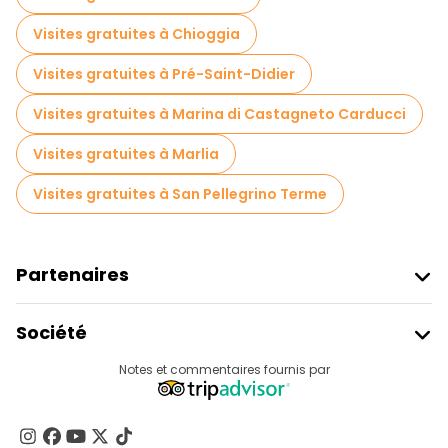
Visites gratuites à Chioggia
Visites gratuites à Pré-Saint-Didier
Visites gratuites à Marina di Castagneto Carducci
Visites gratuites à Marlia
Visites gratuites à San Pellegrino Terme
Partenaires
Rejoindre Freetour
Société
Connexion Du Fournisseur
Destinations
Notes et commentaires fournis par
Programme D’affiliation
À Propos De Nous
Contactez-Nous