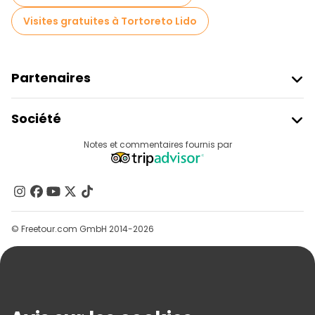
Visites gratuites à Tortoreto Lido
Partenaires
Rejoindre Freetour
Société
Connexion Du Fournisseur
Destinations
Notes et commentaires fournis par
Programme D’affiliation
À Propos De Nous
Contactez-Nous
Groupes
© Freetour.com GmbH 2014-2026
Aide
Blog
Presse
Sécurité Et Confidentialité