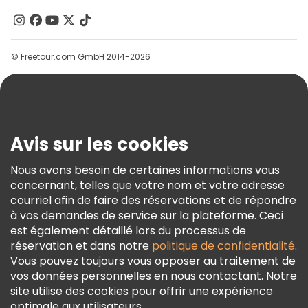
Contactez-Nous
Groupes
© Freetour.com GmbH 2014-2026
Aide
Blog
Presse
Sécurité Et Confidentialité
Avis sur les cookies
Conditions Générales Et Mentions Légales
Nous avons besoin de certaines informations vous
Politique En Matière De Cookies
concernant, telles que votre nom et votre adresse
Freetour Prix
courriel afin de faire des réservations et de répondre
à vos demandes de service sur la plateforme. Ceci
Programme De Fidélité
est également détaillé lors du processus de
réservation et dans notre
politique de confidentialité
.
Vous pouvez toujours vous opposer au traitement de
vos données personnelles en nous contactant. Notre
site utilise des cookies pour offrir une expérience
optimale aux utilisateurs.