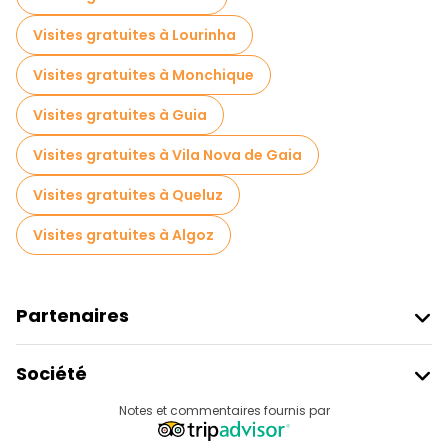
Visites gratuites à Lourinha
Visites gratuites à Monchique
Visites gratuites à Guia
Visites gratuites à Vila Nova de Gaia
Visites gratuites à Queluz
Visites gratuites à Algoz
Partenaires
Rejoindre Freetour
Société
Connexion Du Fournisseur
Destinations
Notes et commentaires fournis par
Programme D’affiliation
À Propos De Nous