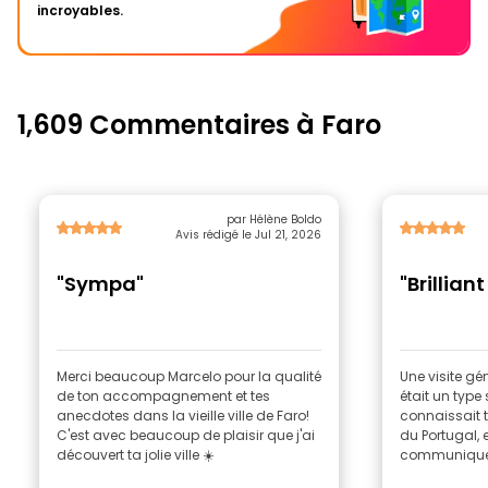
incroyables.
1,609 Commentaires à Faro
par Hélène Boldo
Avis rédigé le Jul 21, 2026
"Sympa"
"Brilliant
Merci beaucoup Marcelo pour la qualité
Une visite gén
de ton accompagnement et tes
était un type
anecdotes dans la vieille ville de Faro!
connaissait tr
C'est avec beaucoup de plaisir que j'ai
du Portugal, e
découvert ta jolie ville ☀️
communiquer.