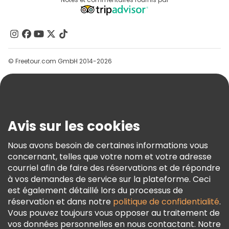
Destinations
Programme D’affiliation
À Propos De Nous
Contactez-Nous
Groupes
© Freetour.com GmbH 2014-2026
Aide
Blog
Presse
Sécurité Et Confidentialité
Avis sur les cookies
Conditions Générales Et Mentions Légales
Nous avons besoin de certaines informations vous
Politique En Matière De Cookies
concernant, telles que votre nom et votre adresse
Freetour Prix
courriel afin de faire des réservations et de répondre
à vos demandes de service sur la plateforme. Ceci
Programme De Fidélité
est également détaillé lors du processus de
réservation et dans notre
politique de confidentialité
.
Vous pouvez toujours vous opposer au traitement de
vos données personnelles en nous contactant. Notre