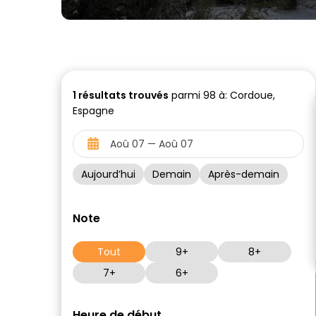
1
résultats trouvés
parmi 98 à: Cordoue,
Espagne
Aujourd’hui
Demain
Après-demain
Note
Tout
9+
8+
7+
6+
Heure de début