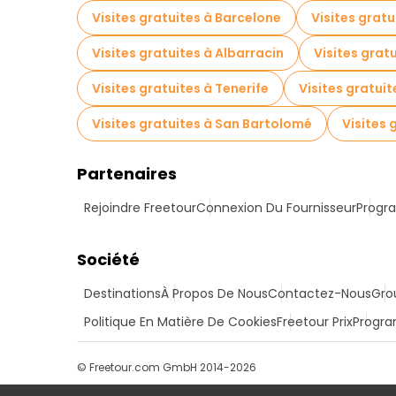
Visites gratuites à Barcelone
Visites gratu
Visites gratuites à Albarracin
Visites grat
Visites gratuites à Tenerife
Visites gratui
Visites gratuites à San Bartolomé
Visites 
Partenaires
Rejoindre Freetour
Connexion Du Fournisseur
Progra
Société
Destinations
À Propos De Nous
Contactez-Nous
Gro
Politique En Matière De Cookies
Freetour Prix
Progra
© Freetour.com GmbH 2014-2026