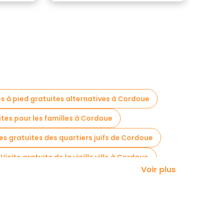
es à pied gratuites alternatives à Cordoue
ites pour les familles à Cordoue
tes gratuites des quartiers juifs de Cordoue
Visite gratuite de la vieille ville à Cordoue
Voir plus
tes à Cordoue
Tours à vélo à Cordoue