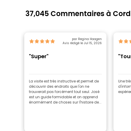
37,045 Commentaires à Cor
par Regina Haagen
Avis rédigé le Jul 15, 2026
"Super"
"Tou
La visite est très instructive et permet de
Une très
découvrir des endroits que l'on ne
d'infor
trouverait pas forcément tout seul. José
expérie
est un guide formidable et on apprend
énormément de choses sur l'histoire de...