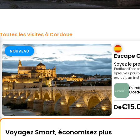
Toutes les visites à Cordoue
NOUVEAU
Escape C
Soyez le pre
Profitez d'Escap
épreuves pour v
exclusif, un ins
Fourni
Cord
€15.
De
Voyagez Smart, économisez plus