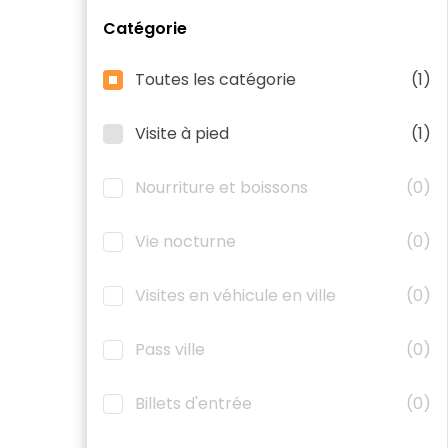
Catégorie
Toutes les catégorie
(1)
Visite à pied
(1)
Nourriture et boissons
(0)
Vie nocturne
(0)
Visites en véhicule en ville
(0)
Pass ville
(0)
Billets d'entrée
(0)