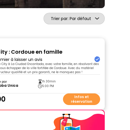
Trier par: Par défaut
ity : Cordoue en famille
mier à laisser un avis
e City à La Ciudad Encantada, avec votre famille, en résolvant des
ous échapper de la ville fortifiée de Cordoue. Avec du matériel
tructeur qualifié et un prix garanti, ne le manquez pas !
1h 30min
e par
oba Unica
5:00 PM
00
Infos et
réservation