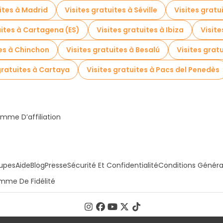
ites à Madrid
Visites gratuites à Séville
Visites gratu
uites à Cartagena (ES)
Visites gratuites à Ibiza
Visite
tes à Chinchon
Visites gratuites à Besalú
Visites grat
gratuites à Cartaya
Visites gratuites à Pacs del Penedès
mme D’affiliation
upes
Aide
Blog
Presse
Sécurité Et Confidentialité
Conditions Généra
mme De Fidélité