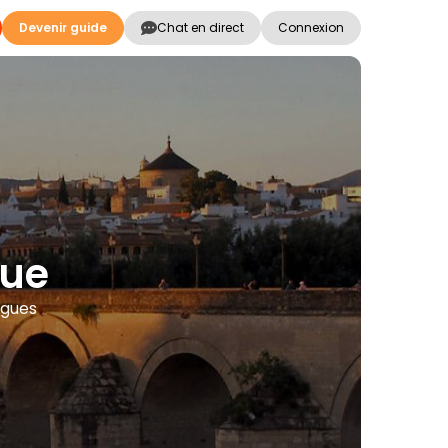
Devenir guide
Chat en direct
Connexion
oue
ngues