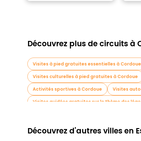
Découvrez plus de circuits à
Visites à pied gratuites essentielles à Cordoue
Visites culturelles à pied gratuites à Cordoue
Activités sportives à Cordoue
Visites aut
Visites guidées gratuites sur le thème des lé
Visites de marchés en Cordoue
Visites de
Visites gastronomiques à Cordoue
Visites
Découvrez d'autres villes en
Visites gratuites à proximité Plaza de las Tendi