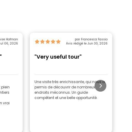
nise Hofman
par Francesca Fassio
Jul 06, 2026
Avis rédigé le Jun 30, 2026
"
"Very useful tour"
"O
Une visite très enrichissante, qui nous a
Laur
 plein
permis de découvrir de nombreux
elle
ntiers
endroits méconnus. Un guide
fait
compétent et une belle opportunité.
sple
n vrai
Salu