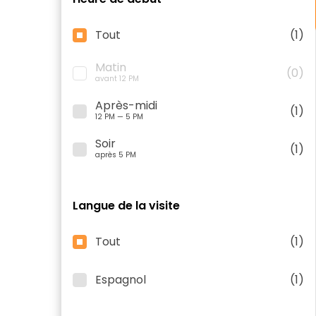
Tout
(1)
Matin
(0)
avant 12 PM
Après-midi
(1)
12 PM — 5 PM
Soir
(1)
après 5 PM
Langue de la visite
Tout
(1)
Espagnol
(1)