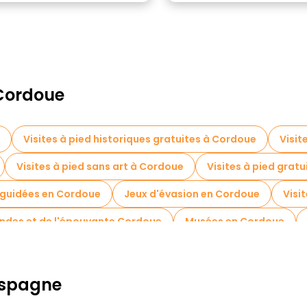
 Cordoue
Visites à pied historiques gratuites à Cordoue
Visit
Visites à pied sans art à Cordoue
Visites à pied gratu
oguidées en Cordoue
Jeux d'évasion en Cordoue
Visi
gendes et de l'épouvante Cordoue
Musées en Cordoue
 dégustation locales à Cordoue
Visites nocturnes gratui
 gratuites à proximité Alcazar of the Christian Monarchs
 Espagne
llas
Visites gratuites à proximité Plaza de la Corredera