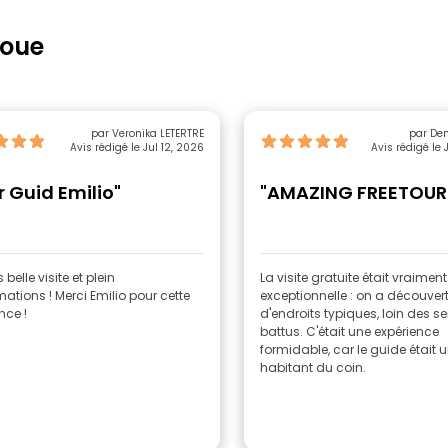
doue
par Veronika LETERTRE
par De
Avis rédigé le Jul 12, 2026
Avis rédigé le 
r Guid Emilio"
"AMAZING FREETOUR
 belle visite et plein
La visite gratuite était vraiment
mations ! Merci Emilio pour cette
exceptionnelle : on a découvert
nce !
d'endroits typiques, loin des se
battus. C'était une expérience
formidable, car le guide était u
habitant du coin.