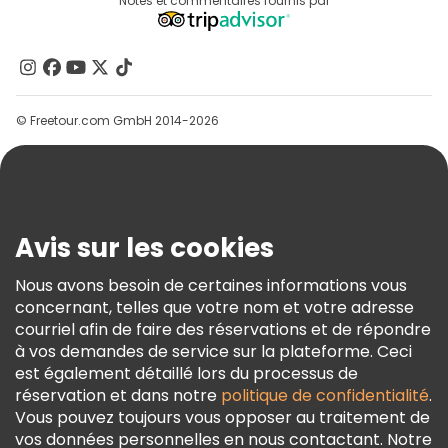
Destinations
Notes et commentaires fournis par
Programme D’affiliation
À Propos De Nous
Contactez-Nous
Groupes
© Freetour.com GmbH 2014-2026
Aide
Blog
Presse
Sécurité Et Confidentialité
Avis sur les cookies
Conditions Générales Et Mentions Légales
Nous avons besoin de certaines informations vous
Politique En Matière De Cookies
concernant, telles que votre nom et votre adresse
Freetour Prix
courriel afin de faire des réservations et de répondre
à vos demandes de service sur la plateforme. Ceci
Programme De Fidélité
est également détaillé lors du processus de
réservation et dans notre
politique de confidentialité
.
Vous pouvez toujours vous opposer au traitement de
vos données personnelles en nous contactant. Notre