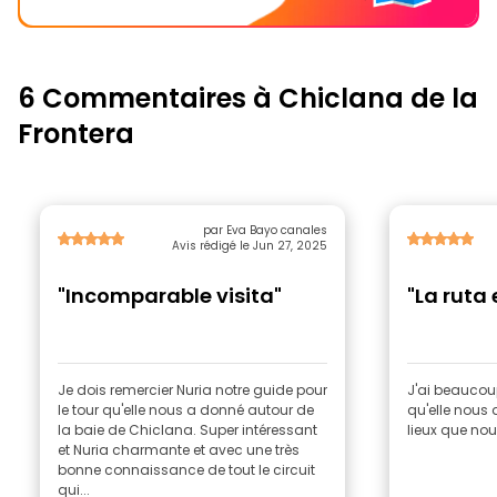
6 Commentaires à Chiclana de la
Frontera
par Eva Bayo canales
Avis rédigé le Jun 27, 2025
"Incomparable visita"
"La ruta
Je dois remercier Nuria notre guide pour
J'ai beaucou
le tour qu'elle nous a donné autour de
qu'elle nous a
la baie de Chiclana. Super intéressant
lieux que nou
et Nuria charmante et avec une très
bonne connaissance de tout le circuit
qui...