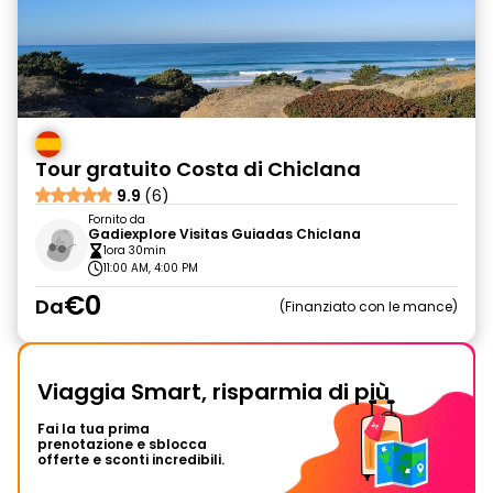
Tour gratuito Costa di Chiclana
9.9
(6)
Fornito da
Gadiexplore Visitas Guiadas Chiclana
1ora 30min
11:00 AM, 4:00 PM
€0
Da
Finanziato con le mance
Viaggia Smart, risparmia di più
Fai la tua prima
prenotazione e sblocca
offerte e sconti incredibili.