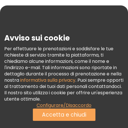
Aiuto
Blog
Stampa
Sicurezza E Privacy
Avviso sui cookie
Termini E Condizioni
Informativa Sui Cookie
Per effettuare le prenotazioni e soddisfare le tue
richieste di servizio tramite la piattaforma, ti
Freetour Premi
chiediamo alcune informazioni, come il nome e
Programma Di Fidelizzazione
l'indirizzo e-mail. Tali informazioni sono riportate in
dettaglio durante il processo di prenotazione e nella
nostra
informativa sulla privacy
. Puoi sempre opporti
al trattamento dei tuoi dati personali contattandoci.
Il nostro sito utilizza i cookie per offrire un'esperienza
utente ottimale.
Configurare/Disaccordo
Accetta e chiudi