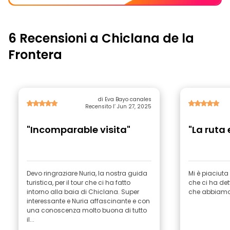
6 Recensioni a Chiclana de la
Frontera
di Eva Bayo canales
Recensito l’ Jun 27, 2025
"Incomparable visita"
"La ruta
Devo ringraziare Nuria, la nostra guida
Mi è piaciuta
turistica, per il tour che ci ha fatto
che ci ha det
intorno alla baia di Chiclana. Super
che abbiamo 
interessante e Nuria affascinante e con
una conoscenza molto buona di tutto
il...