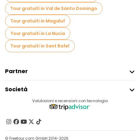
Tour gratuiti in Val de Santo Domingo
Tour gratuiti in Magaluf
Tour gratuiti in La Nucia
Tour gratuiti in Sant Rafel
Partner
Iscriviti Al Freetour
Società
Accesso Del Fornitore
Destinazioni
Valutazioni e recensioni con tecnologia
Programma Di Affiliazione
Chi Siamo
Contattaci
Gruppi
© Freetour.com GmbH 2014-2026