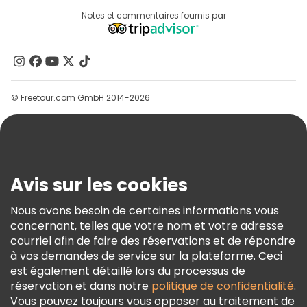
Destinations
Notes et commentaires fournis par
Programme D’affiliation
À Propos De Nous
Contactez-Nous
Groupes
© Freetour.com GmbH 2014-2026
Aide
Blog
Presse
Sécurité Et Confidentialité
Avis sur les cookies
Conditions Générales Et Mentions Légales
Nous avons besoin de certaines informations vous
Politique En Matière De Cookies
concernant, telles que votre nom et votre adresse
Freetour Prix
courriel afin de faire des réservations et de répondre
à vos demandes de service sur la plateforme. Ceci
Programme De Fidélité
est également détaillé lors du processus de
réservation et dans notre
politique de confidentialité
.
Vous pouvez toujours vous opposer au traitement de