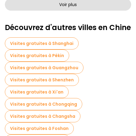
Visites à pied sans art à Chengdu
Voir plus
Visites à pied gratuites pour les familles à Chengdu
Découvrez d'autres villes en Chine
Tournée des pubs à Chengdu
Billets d'entrée en Chengdu
Visites gratuites à Shanghai
Musées en Chengdu
Visites gratuites à Pékin
Visites de marchés en Chengdu
Visites gratuites à Guangzhou
Visites de dégustation locales à Chengdu
Visites gratuites à Shenzhen
Excursions d'une journée gratuites à Chengdu
Visites gratuites à Xi'an
Visites nocturnes gratuites à Chengdu
Visites gratuites à Chongqing
Tours à vélo à Chengdu
Visites gratuites à Changsha
Visites gastronomiques à Chengdu
Visites gratuites à Foshan