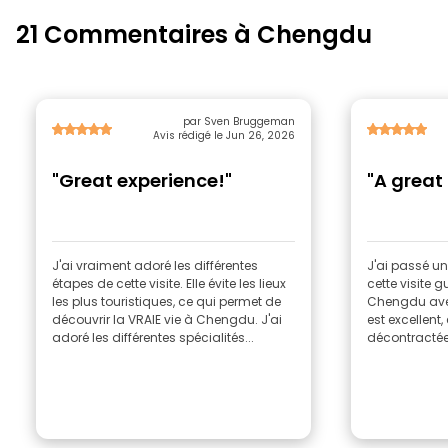
21 Commentaires à Chengdu
par Sven Bruggeman
Avis rédigé le Jun 26, 2026
"Great experience!"
"A great
J'ai vraiment adoré les différentes
J'ai passé u
étapes de cette visite. Elle évite les lieux
cette visite 
les plus touristiques, ce qui permet de
Chengdu ave
découvrir la VRAIE vie à Chengdu. J'ai
est excellent,
adoré les différentes spécialités...
décontractée a