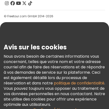
Contactez-Nous
Groupes
© Freetour.com GmbH 2014-2026
Aide
Blog
Presse
Sécurité Et Confidentialité
Avis sur les cookies
Conditions Générales Et Mentions Légales
Nous avons besoin de certaines informations vous
Politique En Matière De Cookies
concernant, telles que votre nom et votre adresse
Freetour Prix
courriel afin de faire des réservations et de répondre
à vos demandes de service sur la plateforme. Ceci
Programme De Fidélité
est également détaillé lors du processus de
réservation et dans notre
politique de confidentialité
.
Vous pouvez toujours vous opposer au traitement de
vos données personnelles en nous contactant. Notre
site utilise des cookies pour offrir une expérience
optimale aux utilisateurs.