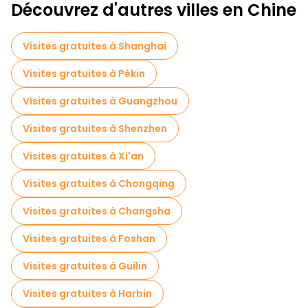
Découvrez d'autres villes en Chine
Tournée des pubs à Chengdu
Billets d'entrée en Chengdu
Visites gratuites à Shanghai
Musées en Chengdu
Visites gratuites à Pékin
Visites de marchés en Chengdu
Visites gratuites à Guangzhou
Visites de dégustation locales à Chengdu
Visites gratuites à Shenzhen
Excursions d'une journée gratuites à Chengdu
Visites gratuites à Xi'an
Visites nocturnes gratuites à Chengdu
Visites gratuites à Chongqing
Tours à vélo à Chengdu
Visites gratuites à Changsha
Visites gastronomiques à Chengdu
Visites gratuites à Foshan
Visites gratuites à proximité Chengdu Research Base of Giant Panda Breeding
Visites gratuites à Guilin
Visites gratuites à proximité Yulin Comprehensive Market
Visites gratuites à Harbin