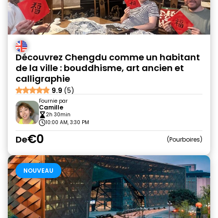
Découvrez Chengdu comme un habitant
de la ville : bouddhisme, art ancien et
calligraphie
9.9
(5)
Fournie par
Camille
2h 30min
10:00 AM, 3:30 PM
€0
De
Pourboires
NOUVEAU