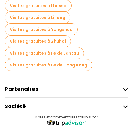
Visites gratuites à proximité Fanghua Street
Visites gratuites à Lhassa
Visites gratuites à Lijiang
Visites gratuites à Yangshuo
Visites gratuites à Zhuhai
Visites gratuites à Île de Lantau
Visites gratuites à Île de Hong Kong
Partenaires
Rejoindre Freetour
Société
Connexion Du Fournisseur
Destinations
Notes et commentaires fournis par
Programme D’affiliation
À Propos De Nous