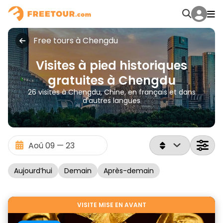
Free tours à Chengdu
Visites à pied historiques
gratuites à Chengdu
26 visites à Chengdu, Chine, en français et dans
d'autres langues
Aujourd’hui
Demain
Après-demain
VISITE MISE EN AVANT