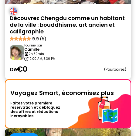
Découvrez Chengdu comme un habitant
de la ville : bouddhisme, art ancien et
calligraphie
9.9
(5)
Fournie par
Camille
2h 30min
10:00 AM, 3:30 PM
€0
De
Pourboires
Voyagez Smart, économisez plus
Faites votre première
réservation et débloquez
des offres et réductions
incroyables.