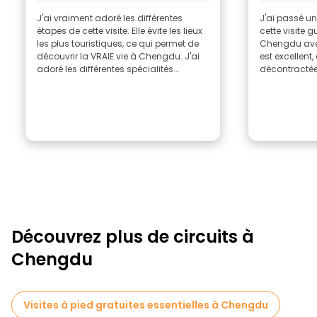
J'ai vraiment adoré les différentes
J'ai passé u
étapes de cette visite. Elle évite les lieux
cette visite 
les plus touristiques, ce qui permet de
Chengdu ave
découvrir la VRAIE vie à Chengdu. J'ai
est excellent,
adoré les différentes spécialités...
décontractée a
Découvrez plus de circuits à
Chengdu
Visites à pied gratuites essentielles à Chengdu