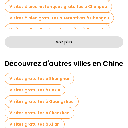
Visites à pied historiques gratuites à Chengdu
Visites à pied gratuites alternatives à Chengdu
Visites culturelles à pied gratuites à Chengdu
Visites à pied sans art à Chengdu
Voir plus
Visites à pied gratuites pour les familles à Chengdu
Découvrez d'autres villes en Chine
Tournée des pubs à Chengdu
Billets d'entrée en Chengdu
Visites gratuites à Shanghai
Musées en Chengdu
Visites gratuites à Pékin
Visites de marchés en Chengdu
Visites gratuites à Guangzhou
Visites de dégustation locales à Chengdu
Visites gratuites à Shenzhen
Excursions d'une journée gratuites à Chengdu
Visites gratuites à Xi'an