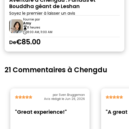
Bouddha géant de Leshan
Soyez le premier à laisser un avis
Fournie par
Amy
8 heures
8:00 AM, 11:00 AM
€85.00
De
21 Commentaires à Chengdu
par Sven Bruggeman
Avis rédigé le Jun 26, 2026
"Great experience!"
"A great