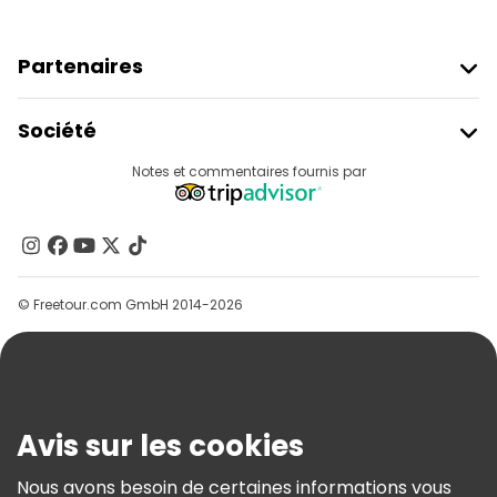
Partenaires
Rejoindre Freetour
Société
Connexion Du Fournisseur
Destinations
Notes et commentaires fournis par
Programme D’affiliation
À Propos De Nous
Contactez-Nous
Groupes
© Freetour.com GmbH 2014-2026
Aide
Blog
Presse
Sécurité Et Confidentialité
Avis sur les cookies
Conditions Générales Et Mentions Légales
Nous avons besoin de certaines informations vous
Politique En Matière De Cookies