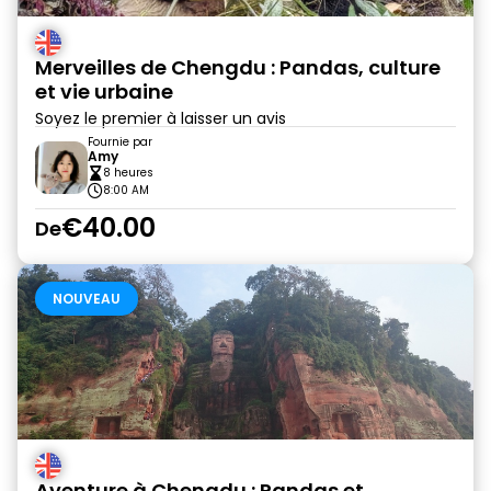
Merveilles de Chengdu : Pandas, culture
et vie urbaine
Soyez le premier à laisser un avis
Fournie par
Amy
8 heures
8:00 AM
€40.00
De
NOUVEAU
Aventure à Chengdu : Pandas et