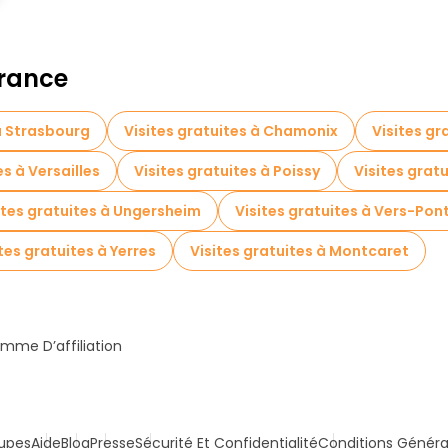
France
 à Strasbourg
Visites gratuites à Chamonix
Visites gr
es à Versailles
Visites gratuites à Poissy
Visites grat
ites gratuites à Ungersheim
Visites gratuites à Vers-Po
tes gratuites à Yerres
Visites gratuites à Montcaret
mme D’affiliation
upes
Aide
Blog
Presse
Sécurité Et Confidentialité
Conditions Généra