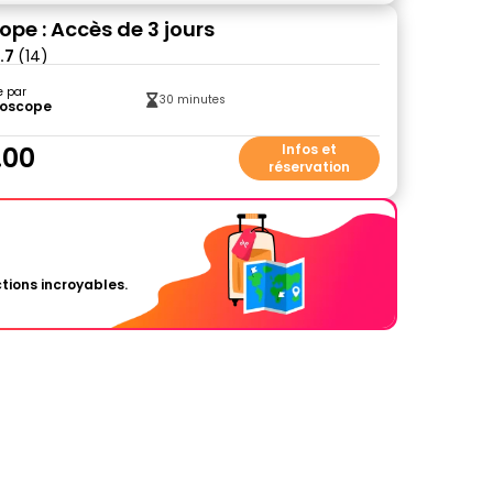
ope : Accès de 3 jours
.7
(14)
e par
30 minutes
roscope
.00
Infos et
réservation
tions incroyables.