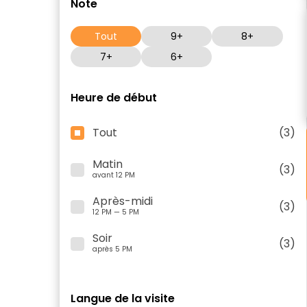
Note
Tout
9+
8+
7+
6+
Heure de début
Tout
(3)
Matin
(3)
avant 12 PM
Après-midi
(3)
12 PM — 5 PM
Soir
(3)
après 5 PM
Langue de la visite