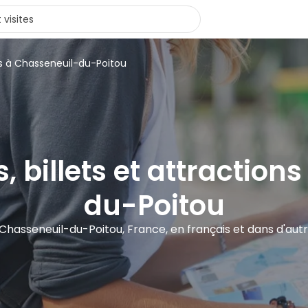
rs à Chasseneuil-du-Poitou
s, billets et attractio
du-Poitou
à Chasseneuil-du-Poitou, France, en français et dans d'aut