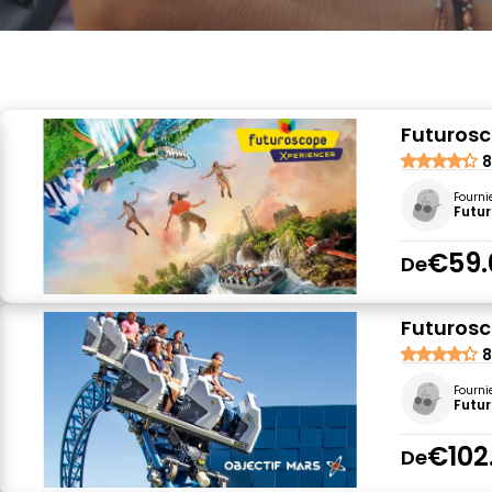
Futurosco
8
Fourni
Futu
€59.
De
Futurosc
8
Fourni
Futu
€102
De