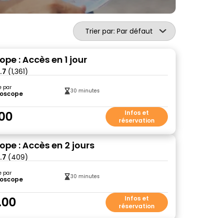
Trier par: Par défaut
pe : Accès en 1 jour
.7
(1,361)
e par
30 minutes
roscope
00
Infos et
réservation
ope : Accès en 2 jours
.7
(409)
e par
30 minutes
roscope
.00
Infos et
réservation