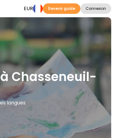
EUR
Devenir guide
Connexion
ns à Chasseneuil-
res langues