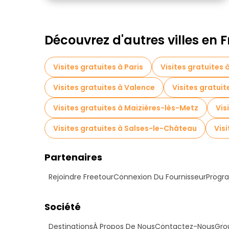
Découvrez d'autres villes en 
Visites gratuites à Paris
Visites gratuites
Visites gratuites à Valence
Visites gratuit
Visites gratuites à Maizières-lès-Metz
Vis
Visites gratuites à Salses-le-Château
Visi
Partenaires
Rejoindre Freetour
Connexion Du Fournisseur
Progra
Société
Destinations
À Propos De Nous
Contactez-Nous
Gro