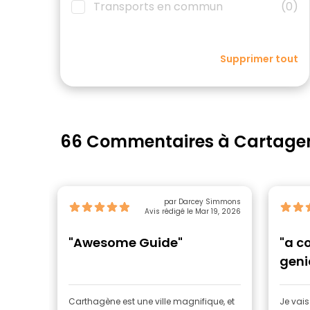
Transports en commun
(0)
Supprimer tout
66 Commentaires à Cartage
par Darcey Simmons
Avis rédigé le Mar 19, 2026
"Awesome Guide"
"a c
geni
Carthagène est une ville magnifique, et
Je vai