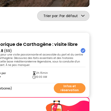
Trier par: Par défaut
orique de Carthagène : visite libre
.8
(69)
pour une visite passionnante et accessible du port et du centre
arthagène. Découvrez des faits essentiels et des histoires
 cette base méditerranéenne légendaire, sous la conduite d'un
xpert. À ne pas manquer.
2h 15min
e par
o
10:00 AM
Infos et
rboires
réservation