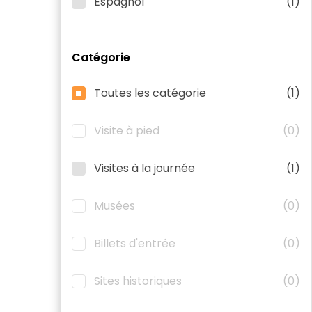
Espagnol
(1)
Catégorie
Toutes les catégorie
(1)
Visite à pied
(0)
Visites à la journée
(1)
Musées
(0)
Billets d'entrée
(0)
Sites historiques
(0)