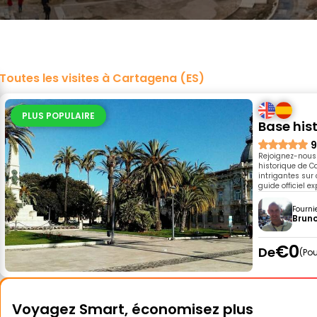
Toutes les visites à Cartagena (ES)
PLUS POPULAIRE
Base hist
9
Rejoignez-nous 
historique de C
intrigantes sur
guide officiel e
Fourni
Brun
€0
De
Pou
Voyagez Smart, économisez plus