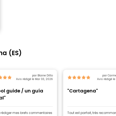
na (ES)
par Blaine Ditto
par Carm
Avis rédigé le Mar 03, 2026
Avis rédigé le
ool guide / un guía
"Cartagena"
al"
s rédiger mes brefs commentaires
Tout est parfait, très recomm