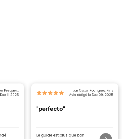
en Pesquero
par Oscar Rodriguez Piris
 Dec 11, 2025
Segura
Avis rédigé le Dec 09, 2025
"perfecto"
"C
andé
Le guide est plus que bon
Brun