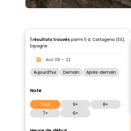
1
résultats trouvés
parmi 5 à: Cartagena (ES),
Espagne
Aujourd’hui
Demain
Après-demain
Note
Tout
9+
8+
7+
6+
Heure de début