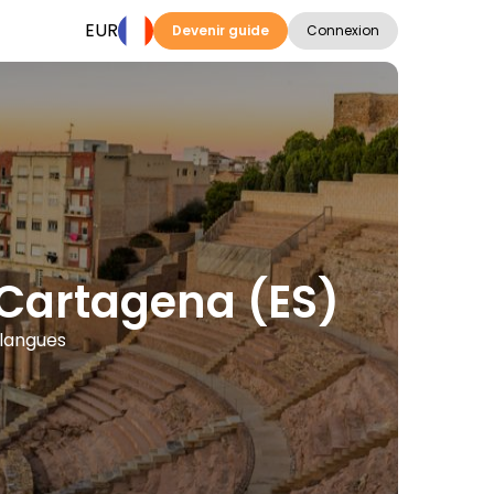
EUR
Devenir guide
Connexion
à Cartagena (ES)
 langues