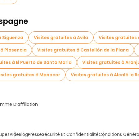
 Espagne
 à Siguenza
Visites gratuites à Avila
Visites gratuite
 à Plasencia
Visites gratuites à Castellón de la Plana
uites à El Puerto de Santa Maria
Visites gratuites à Aranj
isites gratuites à Manacor
Visites gratuites à Alcalá la R
mme D’affiliation
upes
Aide
Blog
Presse
Sécurité Et Confidentialité
Conditions Généra