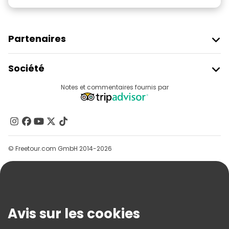
Partenaires
Rejoindre Freetour
Société
Connexion Du Fournisseur
Destinations
Notes et commentaires fournis par
Programme D’affiliation
À Propos De Nous
Contactez-Nous
Groupes
© Freetour.com GmbH 2014-2026
Aide
Blog
Presse
Sécurité Et Confidentialité
Avis sur les cookies
Conditions Générales Et Mentions Légales