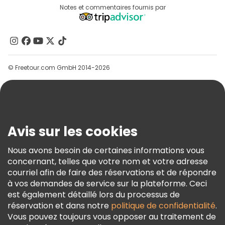
Destinations
Notes et commentaires fournis par
Programme D’affiliation
À Propos De Nous
Contactez-Nous
Groupes
© Freetour.com GmbH 2014-2026
Aide
Blog
Presse
Sécurité Et Confidentialité
Avis sur les cookies
Conditions Générales Et Mentions Légales
Nous avons besoin de certaines informations vous
Politique En Matière De Cookies
concernant, telles que votre nom et votre adresse
Freetour Prix
courriel afin de faire des réservations et de répondre
à vos demandes de service sur la plateforme. Ceci
Programme De Fidélité
est également détaillé lors du processus de
réservation et dans notre
politique de confidentialité
.
Vous pouvez toujours vous opposer au traitement de