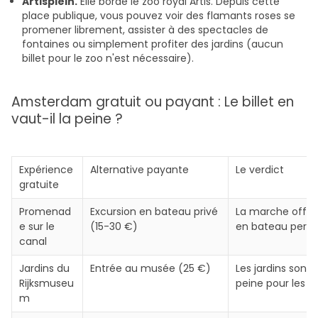
Artisplein.
Elle borde le zoo royal Artis. Depuis cette
place publique, vous pouvez voir des flamants roses se
promener librement, assister à des spectacles de
fontaines ou simplement profiter des jardins (aucun
billet pour le zoo n'est nécessaire).
Amsterdam gratuit ou payant : Le billet en
vaut-il la peine ?
Expérience
Alternative payante
Le verdict
gratuite
Promenad
Excursion en bateau privé
La marche offre 
e sur le
(15-30 €)
en bateau perme
canal
Jardins du
Entrée au musée (25 €)
Les jardins sont
Rijksmuseu
peine pour les a
m