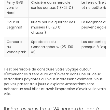
Ferry GVB
Croisière commerciale
Le ferry offre u
vers le
sur les canaux (18-25 €)
et ne coûte rien.
Nord
Cour du
Billets pour le quartier des
Le Begijnhof of
Begijnhof
musées (15-20 €
peuvent égaler.
chacun)
Concerts
Spectacles du
Les concerts gra
au
Concertgebouw (25-100
presque à l'exp
Vondelpark
€)
Il est préférable de construire votre voyage autour
d'expériences à zéro euro et d'investir dans une ou deux
attractions payantes qui vous intéressent vraiment. Vous
pouvez passer trois jours à explorer Amsterdam sans
acheter un seul billet et avoir l'impression d'avoir vu la vraie
ville.
Itinéraires sans frais : 24 heures de liberté