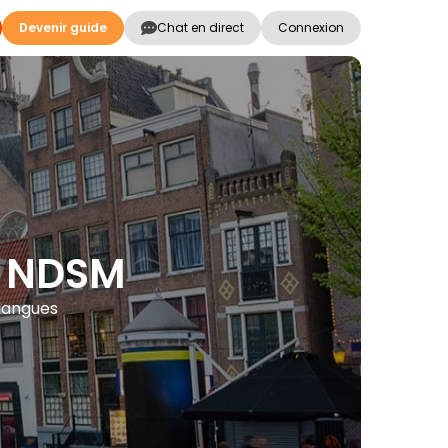
Devenir guide
Chat en direct
Connexion
té NDSM
 langues