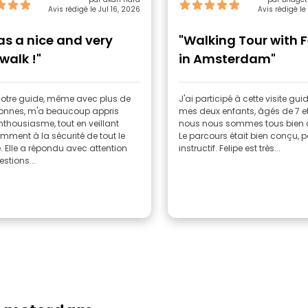
Avis rédigé le Jul 16, 2026
Avis rédigé le
was a nice and very
"Walking Tour with F
walk !"
in Amsterdam"
notre guide, même avec plus de
J'ai participé à cette visite gu
sonnes, m'a beaucoup appris
mes deux enfants, âgés de 7 et 
thousiasme, tout en veillant
nous nous sommes tous bien
ment à la sécurité de tout le
Le parcours était bien conçu, pe
 Elle a répondu avec attention
instructif. Felipe est très...
stions...