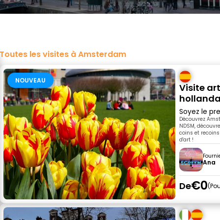
Toutes les visites à Amsterdam
NOUVEAU
Visite ar
hollandai
Soyez le pre
Découvrez Amst
NDSM, découvrez
coins et recoins
d'art !
Fourni
Ana
€0
De
Pou