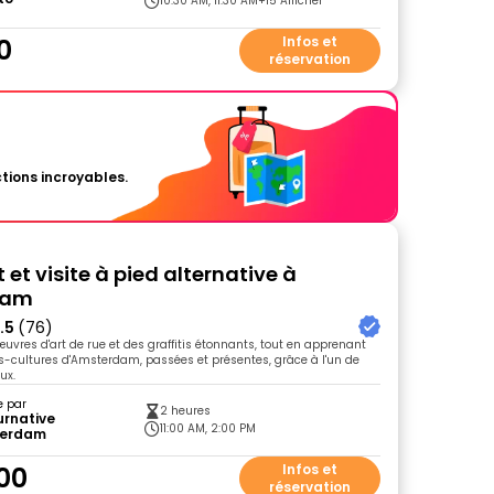
10:30 AM, 11:30 AM
+15 Afficher
0
Infos et
réservation
tions incroyables.
t et visite à pied alternative à
dam
.5
(76)
uvres d'art de rue et des graffitis étonnants, tout en apprenant
us-cultures d'Amsterdam, passées et présentes, grâce à l'un de
ux.
e par
2 heures
urnative
11:00 AM, 2:00 PM
erdam
00
Infos et
réservation