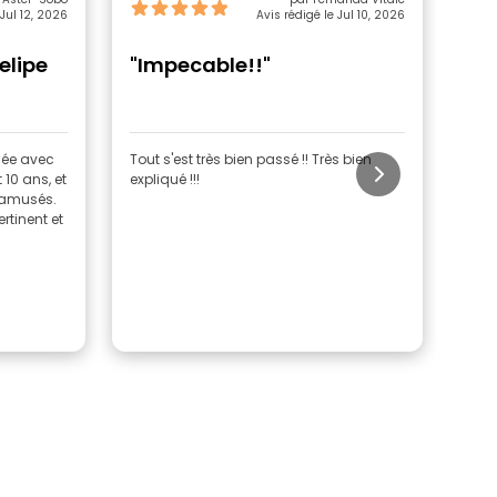
 Jul 12, 2026
Avis rédigé le Jul 10, 2026
elipe
"Impecable!!"
"I
idée avec
Tout s'est très bien passé !! Très bien
Nou
10 ans, et
expliqué !!!
lors
 amusés.
Felip
rtinent et
déco
emb
nous