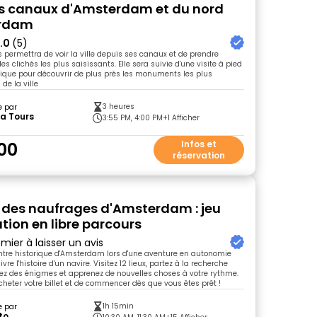
es canaux d'Amsterdam et du nord
rdam
.0
(5)
s permettra de voir la ville depuis ses canaux et de prendre
 clichés les plus saisissants. Elle sera suivie d'une visite à pied
rique pour découvrir de plus près les monuments les plus
e la ville
3 heures
e par
a Tours
3:55 PM, 4:00 PM
+1 Afficher
00
Infos et
réservation
t des naufrages d'Amsterdam : jeu
tion en libre parcours
mier à laisser un avis
ntre historique d'Amsterdam lors d'une aventure en autonomie
vre l'histoire d'un navire. Visitez 12 lieux, partez à la recherche
lvez des énigmes et apprenez de nouvelles choses à votre rythme.
'acheter votre billet et de commencer dès que vous êtes prêt !
1h 15min
e par
to