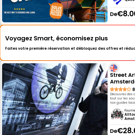
€8.0
De
Voyagez Smart, économisez plus
Faites votre première réservation et débloquez des offres et réduc
Street Ar
Amster
8
Découvrez des œ
tout sur les so
nos guides loca
Fourni
Allto
Amst
€28.
De