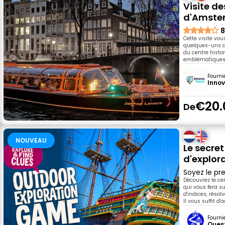
Visite d
d'Amste
8
Cette visite vou
quelques-uns des
du centre histo
emblématiques d
Fourni
Innov
€20.
De
NOUVEAU
Le secre
d'explora
Soyez le pre
Découvrez le ce
qui vous fera sui
d'indices, réso
Il vous suffit d
Fourni
Ques