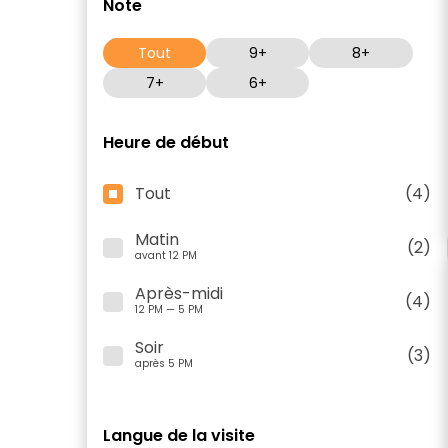
Note
Tout
9+
8+
7+
6+
Heure de début
Tout
(4)
Matin
(2)
avant 12 PM
Après-midi
(4)
12 PM — 5 PM
Soir
(3)
après 5 PM
Langue de la visite