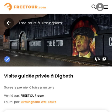
Free tours à Birmingham
1
/6
Visite guidée privée à Digbeth
Soyez le premier à laisser un avis
Vérifié par:
FREETOUR.com
Fourni par:
Birmingham WM Tours