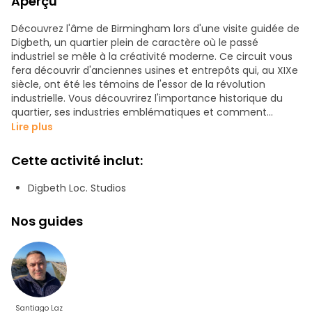
Aperçu
Découvrez l'âme de Birmingham lors d'une visite guidée de
Digbeth, un quartier plein de caractère où le passé
industriel se mêle à la créativité moderne. Ce circuit vous
fera découvrir d'anciennes usines et entrepôts qui, au XIXe
siècle, ont été les témoins de l'essor de la révolution
industrielle. Vous découvrirez l'importance historique du
quartier, ses industries emblématiques et comment
Digbeth était le cœur manufacturier de la ville. Nous nous
Lire plus
rendrons dans l'espace dynamique de The Custard
Factory, autrefois une usine de crème anglaise et
Cette activité inclut:
aujourd'hui un centre créatif animé.
Digbeth Loc. Studios
Digbeth abrite des galeries, des boutiques, le studio de
cinéma et de télévision LOC Studios, ainsi que des espaces
Nos guides
qui montrent comment l'innovation contemporaine
transforme le patrimoine industriel en une scène culturelle
florissante. L'art urbain est au cœur de la visite : vous
explorerez les rues ornées d'impressionnantes fresques
murales. Chaque œuvre raconte une histoire et apporte
une touche moderne à ce quartier chargé d'histoire. Ne
manquez pas ça !
Santiago Laz