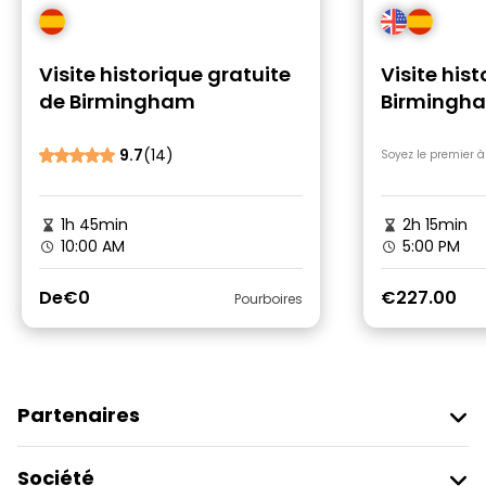
Visite historique gratuite
Visite his
de Birmingham
Birmingh
9.7
(14)
Soyez le premier à
1h 45min
2h 15min
10:00 AM
5:00 PM
De
€0
€227.00
Pourboires
Partenaires
Rejoindre Freetour
Société