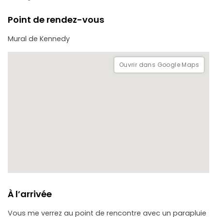
Nous proposons un service sur mesure pour les groupes de
Point de rendez-vous
plus de six personnes ; n'hésitez pas à nous demander un
devis personnalisé.
Mural de Kennedy
Ouvrir dans Google Maps
À l’arrivée
Vous me verrez au point de rencontre avec un parapluie