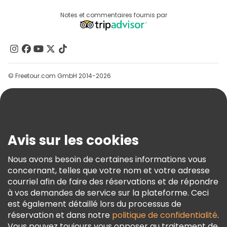
Connexion Du Fournisseur
Destinations
Notes et commentaires fournis par
Programme D’affiliation
À Propos De Nous
Contactez-Nous
Groupes
© Freetour.com GmbH 2014-2026
Aide
Blog
Presse
Sécurité Et Confidentialité
Avis sur les cookies
Conditions Générales Et Mentions Légales
Nous avons besoin de certaines informations vous
Politique En Matière De Cookies
concernant, telles que votre nom et votre adresse
Freetour Prix
courriel afin de faire des réservations et de répondre
à vos demandes de service sur la plateforme. Ceci
Programme De Fidélité
est également détaillé lors du processus de
réservation et dans notre
politique de confidentialité
.
Vous pouvez toujours vous opposer au traitement de