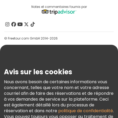
Connexion Du Fournisseur
Destinations
Notes et commentaires fournis par
Programme D’affiliation
À Propos De Nous
Contactez-Nous
Groupes
© Freetour.com GmbH 2014-2026
Aide
Blog
Presse
Sécurité Et Confidentialité
Avis sur les cookies
Conditions Générales Et Mentions Légales
Nous avons besoin de certaines informations vous
Politique En Matière De Cookies
concernant, telles que votre nom et votre adresse
Freetour Prix
courriel afin de faire des réservations et de répondre
à vos demandes de service sur la plateforme. Ceci
Programme De Fidélité
est également détaillé lors du processus de
réservation et dans notre
politique de confidentialité
.
Vous pouvez toujours vous opposer au traitement de