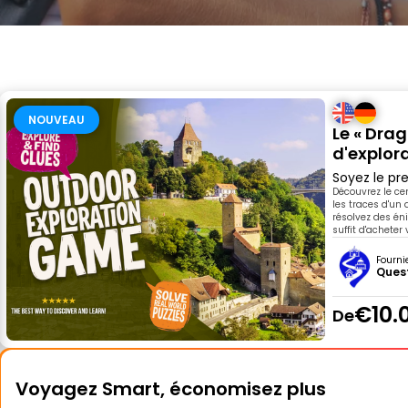
NOUVEAU
Le « Drag
d'explor
Soyez le pre
Découvrez le ce
les traces d'un 
résolvez des én
suffit d'acheter
Fourni
Ques
€10.
De
Voyagez Smart, économisez plus