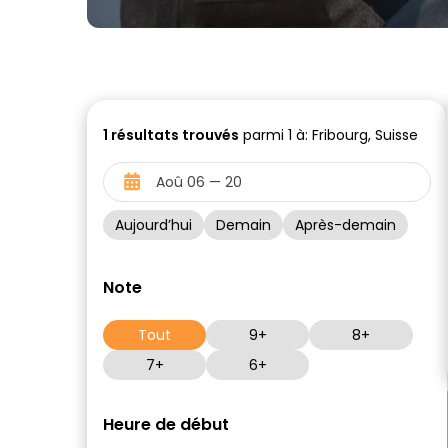
1
résultats trouvés
parmi 1 à: Fribourg, Suisse
Aujourd’hui
Demain
Après-demain
Note
Tout
9+
8+
7+
6+
Heure de début