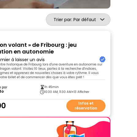
Trier par: Par défaut
on volant » de Fribourg : jeu
ation en autonomie
mier à laisser un avis
ntre historique de Fribourg lors d'une aventure en autonomie sur
dragon volant. Visitez 10 lieux, partez à la recherche d'indices,
igmes et apprenez de nouvelles choses à votre rythme. Il vous
 votre billet et de commencer dès que vous êtes prêt !
1h 45min
e par
to
10:30 AM, 11:30 AM
+13 Afficher
00
Infos et
réservation