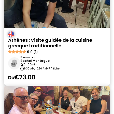
Athènes : Visite guidée de la cuisine
grecque traditionnelle
9.9
(1)
Fournie par
Rachel Montague
3h 30min
9:30 AM, 10:30 AM
+7 Afficher
€73.00
De