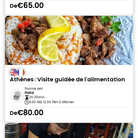
€65.00
De
Athènes : Visite guidée de l'alimentation
Fournie par
Halo
2h 30min
9:30 AM, 12:00 PM
+2 Afficher
€80.00
De