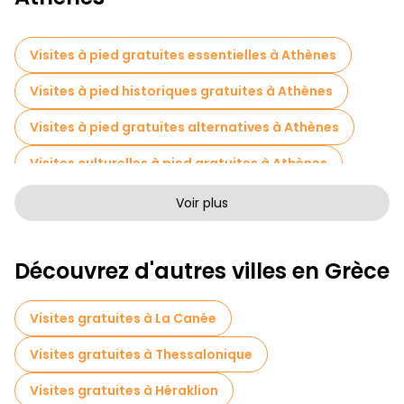
Visites à pied gratuites essentielles à Athènes
Visites à pied historiques gratuites à Athènes
Visites à pied gratuites alternatives à Athènes
Visites culturelles à pied gratuites à Athènes
Visites à pied sans art à Athènes
Voir plus
Visites à pied gratuites pour les familles à Athènes
Découvrez d'autres villes en Grèce
Activités sportives à Athènes
Visites autoguidées en Athènes
Visites gratuites à La Canée
Jeux d'évasion en Athènes
Visites gratuites à Thessalonique
Croisières en Athènes
Visites gratuites à Héraklion