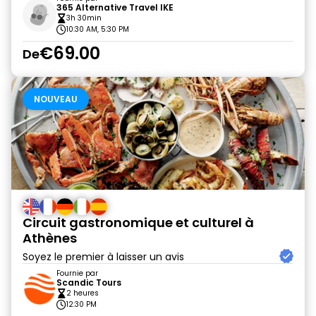
365 Alternative Travel IKE
3h 30min
10:30 AM, 5:30 PM
€69.00
De
NOUVEAU
Circuit gastronomique et culturel à
Athènes
Soyez le premier à laisser un avis
Fournie par
Scandic Tours
2 heures
12:30 PM