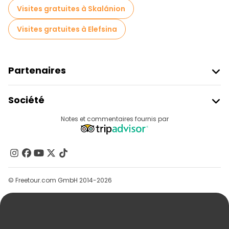
Visites gratuites à proximité Monastiraki Square
Visites gratuites à Skalánion
Visites gratuites à Elefsina
Partenaires
Rejoindre Freetour
Société
Connexion Du Fournisseur
Destinations
Notes et commentaires fournis par
Programme D’affiliation
À Propos De Nous
Contactez-Nous
Groupes
© Freetour.com GmbH 2014-2026
Aide
Blog
Presse