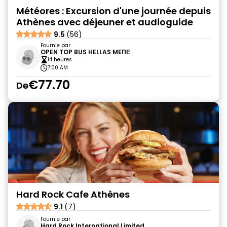
Météores : Excursion d'une journée depuis
Athènes avec déjeuner et audioguide
9.5
(56)
Fournie par
OPEN TOP BUS HELLAS MEΠΕ
14 heures
7:00 AM
€77.70
De
Hard Rock Cafe Athènes
9.1
(7)
Fournie par
Hard Rock International Limited