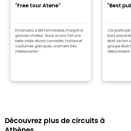
"Free tour Atene"
"Best pu
Emanuela a été formidable, malgré la
J'ai particip
grande chaleur. Nous avons fait une
bars payantes
belle visite alliant curiosités, histoire et
était de loin 
coutumes grecques, vraiment très
groupe était 
intéressante !
débordaient d
Découvrez plus de circuits à
Athènes