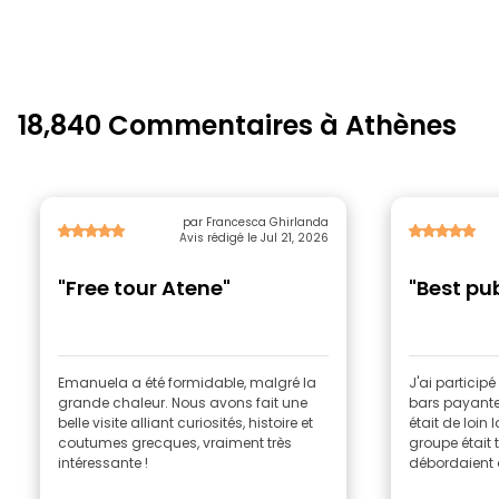
18,840 Commentaires à Athènes
par Francesca Ghirlanda
Avis rédigé le Jul 21, 2026
"Free tour Atene"
"Best pu
Emanuela a été formidable, malgré la
J'ai particip
grande chaleur. Nous avons fait une
bars payantes
belle visite alliant curiosités, histoire et
était de loin 
coutumes grecques, vraiment très
groupe était 
intéressante !
débordaient d