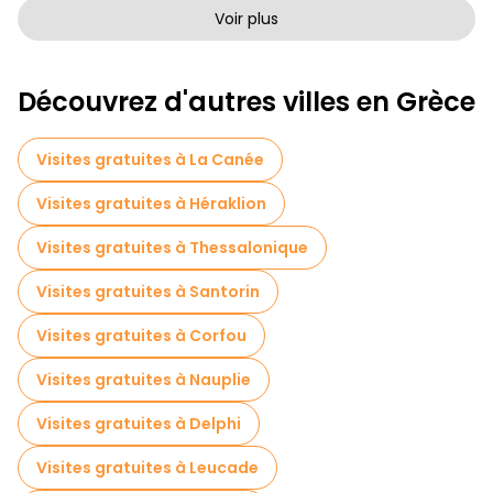
Visites à pied sans art à Athènes
Voir plus
Visites à pied gratuites pour les familles à Athènes
Découvrez d'autres villes en Grèce
Activités sportives à Athènes
Visites autoguidées en Athènes
Visites gratuites à La Canée
Jeux d'évasion en Athènes
Visites gratuites à Héraklion
Croisières en Athènes
Visites gratuites à Thessalonique
Visites guidées gratuites sur le thème des légendes et de l'épouvante Athènes
Visites gratuites à Santorin
Musées en Athènes
Visites gratuites à Corfou
Visite gratuite de la vieille ville à Athènes
Visites gratuites à Nauplie
Visites de marchés en Athènes
Visites gratuites à Delphi
Visites de dégustation locales à Athènes
Visites gratuites à Leucade