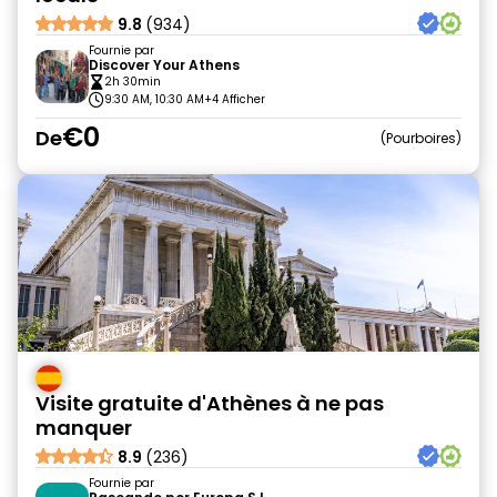
9.8
(934)
Fournie par
Discover Your Athens
2h 30min
9:30 AM, 10:30 AM
+4 Afficher
€0
De
Pourboires
Visite gratuite d'Athènes à ne pas
manquer
8.9
(236)
Fournie par