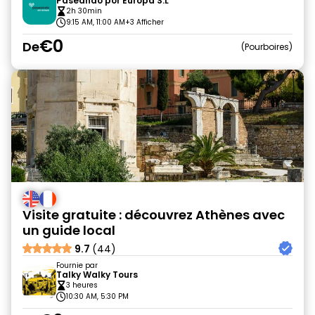
Paseando por Europa S.L
2h 30min
9:15 AM, 11:00 AM
+3 Afficher
€0
De
Pourboires
Visite gratuite : découvrez Athènes avec
un guide local
9.7
(44)
Fournie par
Talky Walky Tours
3 heures
10:30 AM, 5:30 PM