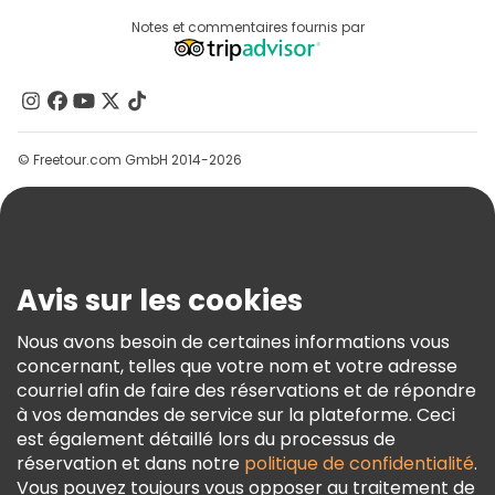
Connexion Du Fournisseur
Destinations
Notes et commentaires fournis par
Programme D’affiliation
À Propos De Nous
Contactez-Nous
Groupes
© Freetour.com GmbH 2014-2026
Aide
Blog
Presse
Sécurité Et Confidentialité
Avis sur les cookies
Conditions Générales Et Mentions Légales
Nous avons besoin de certaines informations vous
Politique En Matière De Cookies
concernant, telles que votre nom et votre adresse
Freetour Prix
courriel afin de faire des réservations et de répondre
à vos demandes de service sur la plateforme. Ceci
Programme De Fidélité
est également détaillé lors du processus de
réservation et dans notre
politique de confidentialité
.
Vous pouvez toujours vous opposer au traitement de