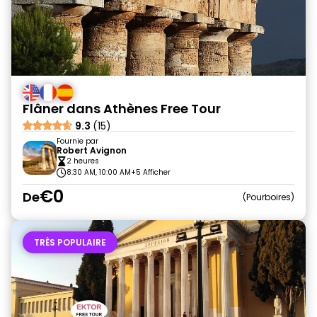
Flâner dans Athènes Free Tour
9.3
(15)
Fournie par
Robert Avignon
2 heures
8:30 AM, 10:00 AM
+5 Afficher
€0
De
Pourboires
TRÈS POPULAIRE