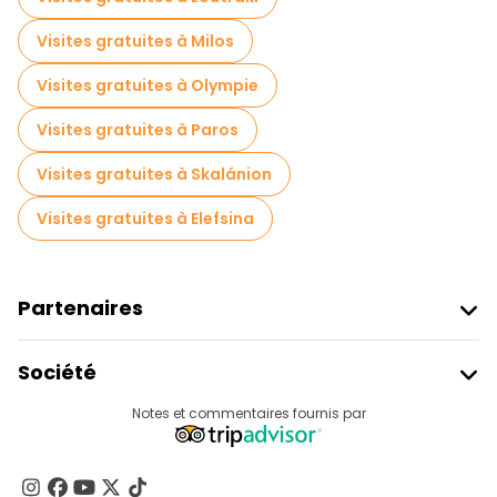
Visites gastronomiques à Athènes
Visites gratuites à Milos
Visites gratuites à proximité Acropolis of Athens
Visites gratuites à Olympie
Visites gratuites à proximité Temple of Olympian Zeus
Visites gratuites à Paros
Visites gratuites à proximité Monastiraki Square
Visites gratuites à Skalánion
Visites gratuites à Elefsina
Partenaires
Rejoindre Freetour
Société
Connexion Du Fournisseur
Destinations
Notes et commentaires fournis par
Programme D’affiliation
À Propos De Nous
Contactez-Nous