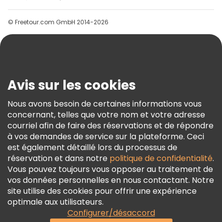
Groupes
© Freetour.com GmbH 2014-2026
Aide
Blog
Presse
Sécurité Et Confidentialité
Avis sur les cookies
Conditions Générales Et Mentions Légales
Nous avons besoin de certaines informations vous
Politique En Matière De Cookies
concernant, telles que votre nom et votre adresse
Freetour Prix
courriel afin de faire des réservations et de répondre
à vos demandes de service sur la plateforme. Ceci
Programme De Fidélité
est également détaillé lors du processus de
réservation et dans notre
politique de confidentialité
.
Vous pouvez toujours vous opposer au traitement de
vos données personnelles en nous contactant. Notre
site utilise des cookies pour offrir une expérience
optimale aux utilisateurs.
Configurer/désaccord