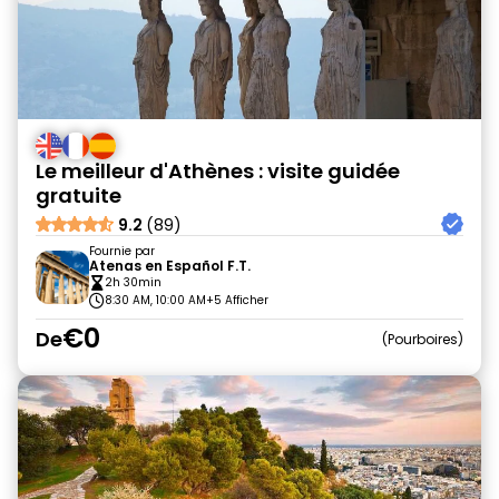
Le meilleur d'Athènes : visite guidée
gratuite
9.2
(89)
Fournie par
Atenas en Español F.T.
2h 30min
8:30 AM, 10:00 AM
+5 Afficher
€0
De
Pourboires