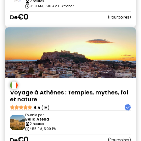
2 heures
9:00 AM, 9:30 AM
+1 Afficher
€0
De
Pourboires
Voyage à Athènes : Temples, mythes, foi
et nature
9.5
(18)
Fournie par
Bella Atena
2 heures
4:55 PM, 5:00 PM
€0
De
Pourboires