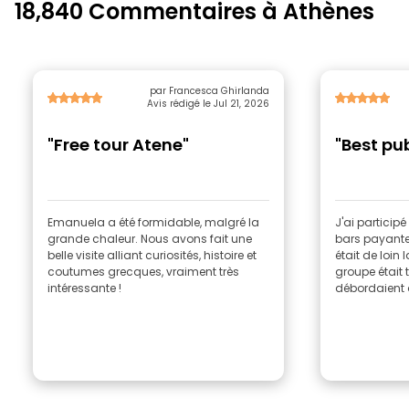
18,840 Commentaires à Athènes
par Francesca Ghirlanda
Avis rédigé le Jul 21, 2026
"Free tour Atene"
"Best pu
Emanuela a été formidable, malgré la
J'ai particip
grande chaleur. Nous avons fait une
bars payantes
belle visite alliant curiosités, histoire et
était de loin 
coutumes grecques, vraiment très
groupe était 
intéressante !
débordaient d