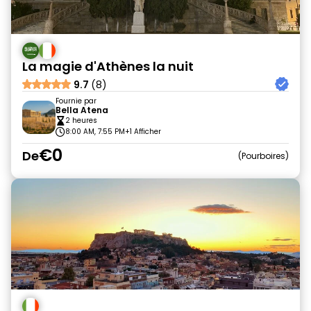
La magie d'Athènes la nuit
9.7
(8)
Fournie par
Bella Atena
2 heures
8:00 AM, 7:55 PM
+1 Afficher
€0
De
Pourboires