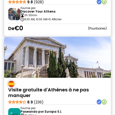
9.8
(928)
Fournie par
Discover Your Athens
2h 30min
9:30 AM, 10:30 AM
+5 Afficher
€0
De
Pourboires
Visite gratuite d'Athènes à ne pas
manquer
8.9
(236)
Fournie par
Paseando por Europa S.L