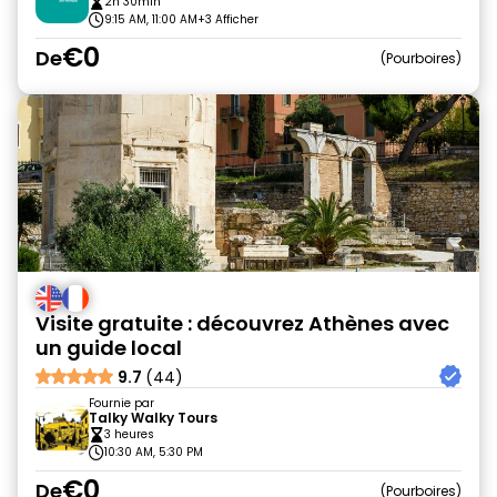
2h 30min
9:15 AM, 11:00 AM
+3 Afficher
€0
De
Pourboires
Visite gratuite : découvrez Athènes avec
un guide local
9.7
(44)
Fournie par
Talky Walky Tours
3 heures
10:30 AM, 5:30 PM
€0
De
Pourboires