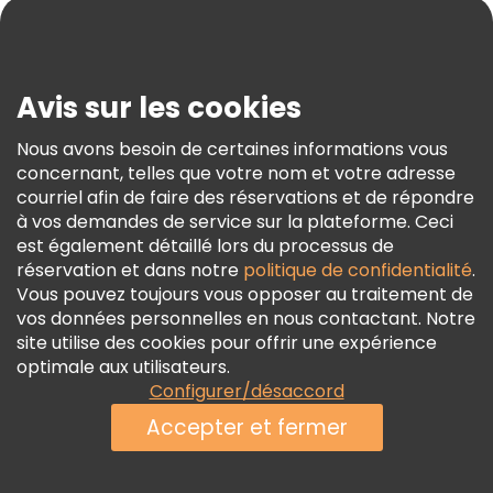
Blog
Presse
Sécurité Et Confidentialité
Avis sur les cookies
Conditions Générales Et Mentions Légales
Nous avons besoin de certaines informations vous
Politique En Matière De Cookies
concernant, telles que votre nom et votre adresse
Freetour Prix
courriel afin de faire des réservations et de répondre
à vos demandes de service sur la plateforme. Ceci
Programme De Fidélité
est également détaillé lors du processus de
réservation et dans notre
politique de confidentialité
.
Vous pouvez toujours vous opposer au traitement de
vos données personnelles en nous contactant. Notre
site utilise des cookies pour offrir une expérience
optimale aux utilisateurs.
Configurer/désaccord
Accepter et fermer