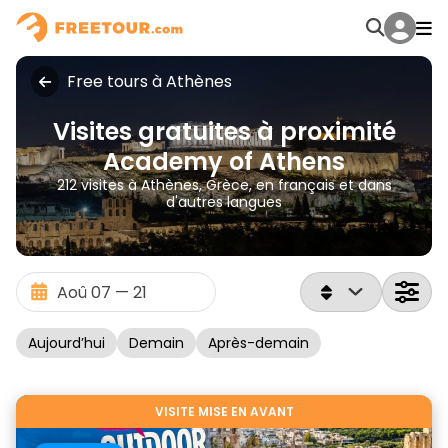
Free tours à Athènes
Visites gratuites à proximité
Academy of Athens
212 visites à Athènes, Grèce, en français et dans
d'autres langues
Aujourd’hui
Demain
Après-demain
VISITE MISE EN AVANT