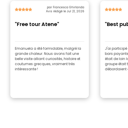
par Francesca Ghirlanda
Avis rédigé le Jul 21, 2026
"Free tour Atene"
"Best pu
Emanuela a été formidable, malgré la
J'ai particip
grande chaleur. Nous avons fait une
bars payantes
belle visite alliant curiosités, histoire et
était de loin 
coutumes grecques, vraiment très
groupe était 
intéressante !
débordaient d