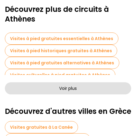
Découvrez plus de circuits à
Athènes
Visites à pied gratuites essentielles à Athènes
Visites à pied historiques gratuites à Athènes
Visites à pied gratuites alternatives à Athènes
Visites culturelles à pied gratuites à Athènes
Visites à pied sans art à Athènes
Voir plus
Visites à pied gratuites pour les familles à Athènes
Découvrez d'autres villes en Grèce
Activités sportives à Athènes
Visites autoguidées en Athènes
Visites gratuites à La Canée
Jeux d'évasion en Athènes