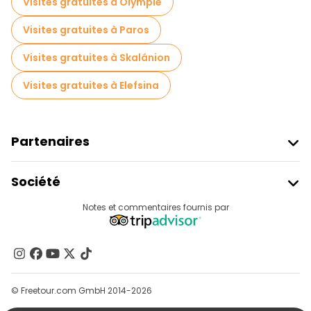
Visites gratuites à Olympie
Visites gratuites à proximité Temple of Olympian Zeus
Visites gratuites à Paros
Visites gratuites à proximité Monastiraki Square
Visites gratuites à Skalánion
Visites gratuites à Elefsina
Partenaires
Rejoindre Freetour
Société
Connexion Du Fournisseur
Destinations
Notes et commentaires fournis par
Programme D’affiliation
À Propos De Nous
Contactez-Nous
Groupes
© Freetour.com GmbH 2014-2026
Aide