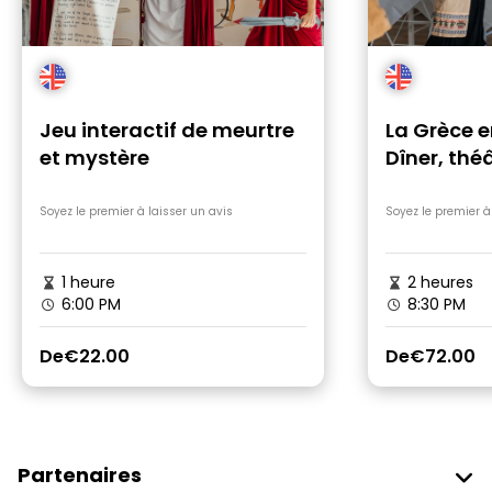
Jeu interactif de meurtre
La Grèce e
et mystère
Dîner, thé
Soyez le premier à laisser un avis
Soyez le premier à
1 heure
2 heures
6:00 PM
8:30 PM
De
€22.00
De
€72.00
Partenaires