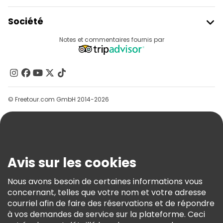
Rejoindre Freetour
Société
Connexion Du Fournisseur
Destinations
Notes et commentaires fournis par
Programme D’affiliation
À Propos De Nous
Contactez-Nous
Groupes
© Freetour.com GmbH 2014-2026
Aide
Blog
Presse
Sécurité Et Confidentialité
Avis sur les cookies
Conditions Générales Et Mentions Légales
Nous avons besoin de certaines informations vous
Politique En Matière De Cookies
concernant, telles que votre nom et votre adresse
Freetour Prix
courriel afin de faire des réservations et de répondre
à vos demandes de service sur la plateforme. Ceci
Programme De Fidélité