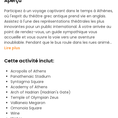
Aperçu
Participez à un voyage captivant dans le temps à Athènes,
où l'esprit du théâtre grec antique prend vie en anglais.
Assistez à l'une des représentations théâtrales les plus
innovantes pour un public international. À votre arrivée au
point de rendez-vous, un guide sympathique vous
accueille et vous ouvre la voie vers une aventure
inoubliable. Pendant que le bus roule dans les rues animées
d'Athènes, vous apprendrez des détails fascinants sur les
Lire plus
monuments les plus importants de la ville. Votre guide
vous racontera des histoires fascinantes sur le passé
Cette activité inclut:
antique d'Athènes, ce qui vous permettra de mieux
comprendre son riche patrimoine culturel. Vous voyagerez
Acropolis of Athens
à travers des siècles d'histoire, de l'époque grandiose de
Panathenaic Stadium
l'ancien empire athénien à la ville vibrante d'aujourd'hui.
Syntagma Square
Préparez-vous à être hypnotisé par un acteur talentueux
Academy of Athens
qui interprète sous vos yeux des extraits de pièces de
Arch of Hadrian (Hadrian's Gate)
théâtre grecques mondialement connues, tout en étant
Temple of Olympian Zeus
assis dans le confort d'un bus moderne. Vous pourrez
Vallianeio Megaron
assister à la représentation, découvrir les merveilles
Omonoia Square
archéologiques de la ville et faire l'expérience du mélange
Wine
de l'ancien et du moderne dans le berceau de la