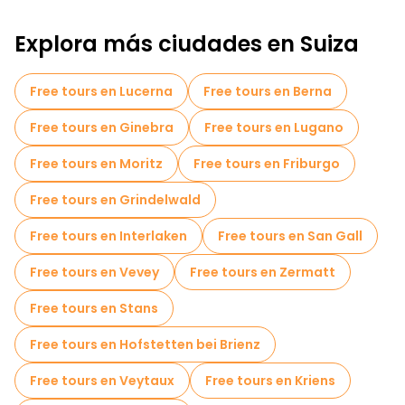
Free tours a pie para familias en Zurich
Explora más ciudades en Suiza
Tours autoguiados en Zurich
Tours fotográficos en Zurich
Free tours en Lucerna
Free tours en Berna
Cruceros en Zurich
Museos en Zurich
Free tours en Ginebra
Free tours en Lugano
Free tour por el casco antiguo en Zurich
Free tours en Moritz
Free tours en Friburgo
Tours de degustación locales en Zurich
Free tours en Grindelwald
Tours Navideños en Zurich
Free tours en Interlaken
Free tours en San Gall
Free tours de un día en Zurich
Free tours en Vevey
Free tours en Zermatt
Free tours nocturnos a pie en Zurich
Free tours en Stans
Tours gastronómicos en Zurich
Free tours en Hofstetten bei Brienz
Free tours cerca Paradeplatz
Free tours en Veytaux
Free tours en Kriens