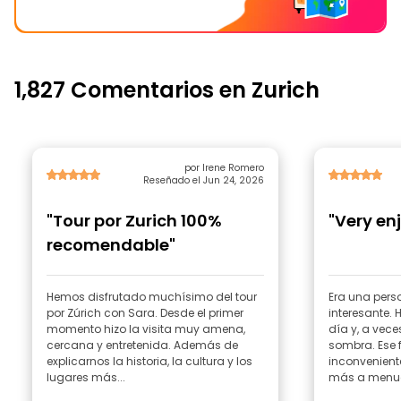
1,827 Comentarios en Zurich
por Irene Romero
Reseñado el Jun 24, 2026
"Tour por Zurich 100%
"Very en
recomendable"
Hemos disfrutado muchísimo del tour
Era una pers
por Zúrich con Sara. Desde el primer
interesante.
momento hizo la visita muy amena,
día y, a vec
cercana y entretenida. Además de
sombra. Ese f
explicarnos la historia, la cultura y los
inconveniente
lugares más...
más a menud