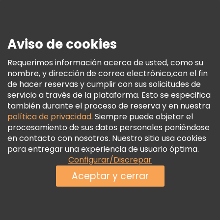
Prensa
Seguridad Y Privacidad
Aviso de cookies
Términos E Información Legal
Política De Cookies
Requerimos información acerca de usted, como su
nombre, y dirección de correo electrónico,con el fin
Freetour Premios
de hacer reservas y cumplir con sus solicitudes de
Programa De Fidelidad
servicio a través de la plataforma. Esto se especifica
también durante el proceso de reserva y en nuestra
política de privacidad
. Siempre puede objetar el
procesamiento de sus datos personales poniéndose
en contacto con nosotros. Nuestro sitio usa cookies
para entregar una experiencia de usuario óptima.
Configurar/Discrepar
Aceptar y cerrar
Ver disponibilidad