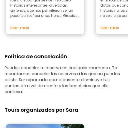
fuera un tour que se nos hizo corto.
en el tour de S
Historias interesantes, divertidas,
datos que cono
amenas, que nos permitieron ser un
historia no los 
poco "suizos" por unas horas. Gracias
no se siente c
Sara. Esperamos volver a coincidir
sino como algui
de compartir u
Leer mas
Leer mas
ciudad que ti
contar que lo q
Un tour que re
que no solo qui
ciudad sino tam
Política de cancelación
buena mañana 
de que hacer en
ciudad. Pregun
Puedes cancelar tu reserva en cualquier momento. Te
turista sabe 
recordamos cancelar las reservas a las que no puedas
con gente que V
asistir. Ser reportado como ausente disminuye tus
puntos de nivel de cliente y los beneficios que ello
conlleva.
Tours organizados por Sara