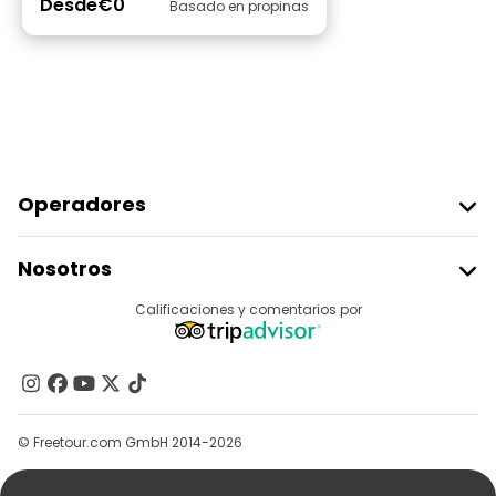
Desde
€0
Basado en propinas
Operadores
Unirse A Freetour
Nosotros
Acceder Como Proveedor
Destinos
Calificaciones y comentarios por
Programa De Afiliados
Acerca De Nosotros
Contacto
Grupos
© Freetour.com GmbH 2014-2026
Ayuda
Blog