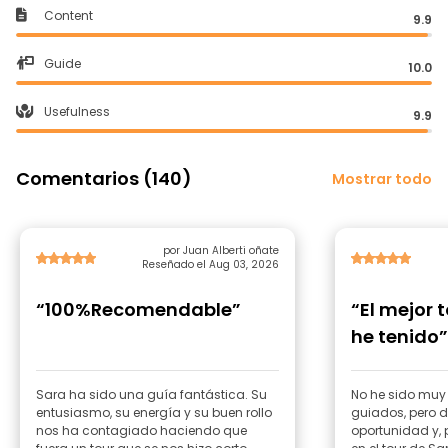
Content
9.9
Guide
10.0
Usefulness
9.9
Comentarios (140)
Mostrar todo
por Juan Alberti oñate
Reseñado el Aug 03, 2026
“100%Recomendable”
“El mejor 
he tenido”
Sara ha sido una guía fantástica. Su
No he sido muy 
entusiasmo, su energía y su buen rollo
guiados, pero d
nos ha contagiado haciendo que
oportunidad y, 