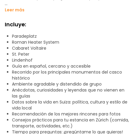
Comenzaremos en Paradeplatz, en la entrada ppal. del
Leer más
Credit Suisse (ahora UBS) y recorreremos el centro
histórico: la Fraumünster y sus abadesas, la Grossmünster
Incluye:
y la Reforma, el Cabaret Voltaire y el dadaísmo, la Iglesia
de San Pedro y su gran reloj, hasta llegar a Lindenhof,
Paradeplatz
origen romano de Zúrich.
Roman Heater System
Cabaret Voltaire
Descubriremos rincones encantadores, disfrutaremos de
St. Peter
vistas impresionantes y conoceremos leyendas
Lindenhof
fascinantes que dan vida a los monumentos. También os
Guía en español, cercano y accesible
hablaré sobre las curiosidades de la vida política en Suiza y
Recorrido por los principales monumentos del casco
compartiré recomendaciones para vuestra estancia aquí.
histórico
Ambiente agradable y distendido de grupo
¿Listos para empezar? ¡Vamos a disfrutar juntos de Zúrich!
Anécdotas, curiosidades y leyendas que no vienen en
las guías
Datos sobre la vida en Suiza: política, cultura y estilo de
vida local
Recomendación de los mejores rincones para fotos
Consejos prácticos para tu estancia en Zúrich (comida,
transporte, actividades, etc.)
Tiempo para preguntas: ¡pregúntame lo que quieras!