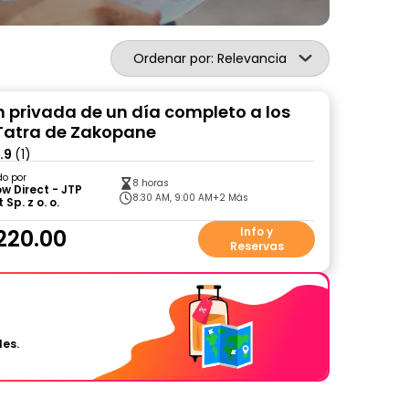
Ordenar por: Relevancia
n privada de un día completo a los
Tatra de Zakopane
.9
(1)
do por
8 horas
w Direct - JTP
8:30 AM, 9:00 AM
+2 Más
 Sp. z o. o.
220.00
Info y
Reservas
les.