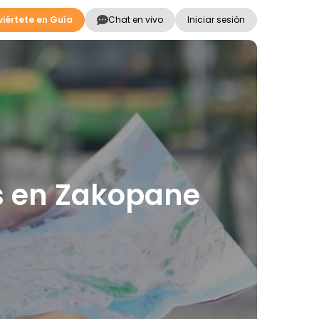
iértete en Guía
Chat en vivo
Iniciar sesión
es en Zakopane