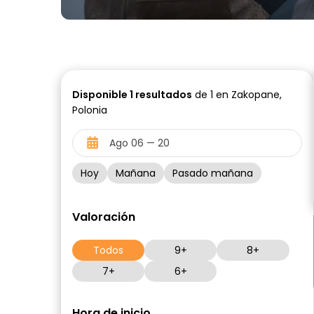
Disponible
1
resultados
de 1 en Zakopane,
Polonia
Hoy
Mañana
Pasado mañana
Valoración
Todos
9+
8+
7+
6+
Hora de inicio