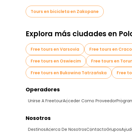
Tours en bicicleta en Zakopane
Explora más ciudades en Pol
Free tours en Varsovia
Free tours en Craco
Free tours en Oswiecim
Free tours en Toru
Free tours en Bukowina Tatrzańska
Free t
Operadores
Unirse A Freetour
Acceder Como Proveedor
Program
Nosotros
Destinos
Acerca De Nosotros
Contacto
Grupos
Ayud