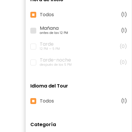
Todos
(1)
Mañana
(1)
antes de las 12 PM
Tarde
(0)
12 PM — 5 PM
Tarde-noche
(0)
después de las 5 PM
Idioma del Tour
Todos
(1)
Categoría