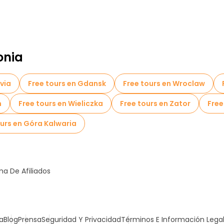
onia
via
Free tours en Gdansk
Free tours en Wroclaw
n
Free tours en Wieliczka
Free tours en Zator
Free
ours en Góra Kalwaria
a De Afiliados
a
Blog
Prensa
Seguridad Y Privacidad
Términos E Información Lega