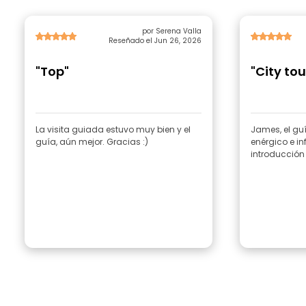
por Serena Valla
Reseñado el Jun 26, 2026
"Top"
"City to
La visita guiada estuvo muy bien y el
James, el guía
guía, aún mejor. Gracias :)
enérgico e i
introducción