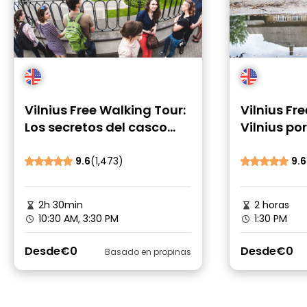
Vilnius Free Walking Tour:
Vilnius Fr
Los secretos del casco
Vilnius po
antiguo de Vilnius
9.6
(1,473)
9.6
2h 30min
2 horas
10:30 AM, 3:30 PM
1:30 PM
Desde
€0
Desde
€0
Basado en propinas