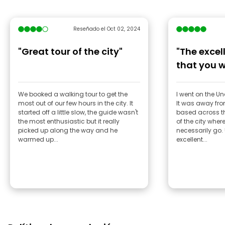
Reseñado el Oct 02, 2024
"Great tour of the city"
"The excell
that you w
to go on"
We booked a walking tour to get the
I went on the Un
most out of our few hours in the city. It
It was away fr
started off a little slow, the guide wasn't
based across th
the most enthusiastic but it really
of the city whe
picked up along the way and he
necessarily go.
warmed up...
excellent...