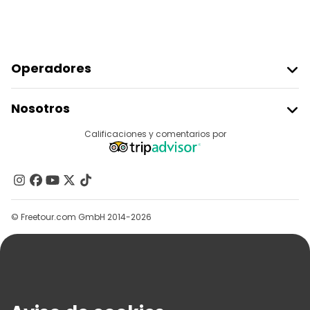
Operadores
Unirse A Freetour
Nosotros
Acceder Como Proveedor
Destinos
Calificaciones y comentarios por
Programa De Afiliados
Acerca De Nosotros
Contacto
Grupos
© Freetour.com GmbH 2014-2026
Ayuda
Blog
Prensa
Seguridad Y Privacidad