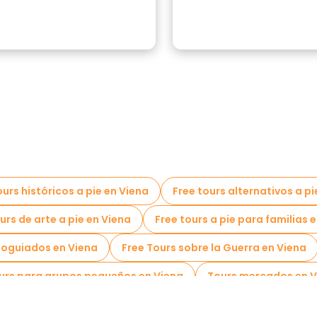
ours históricos a pie en Viena
Free tours alternativos a pi
urs de arte a pie en Viena
Free tours a pie para familias 
toguiados en Viena
Free Tours sobre la Guerra en Viena
urs para grupos pequeños en Viena
Tours mercados en V
rs Navideños en Viena
Free tours de un día en Viena