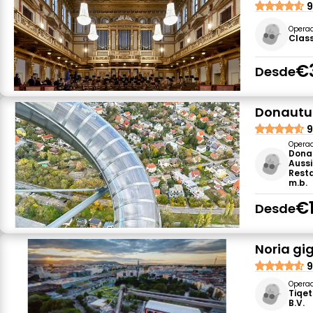
9
Opera
Class
€
Desde
Donautur
9
Opera
Dona
Auss
Rest
m.b.
€
Desde
Noria gi
9
Opera
Tiqet
B.V.