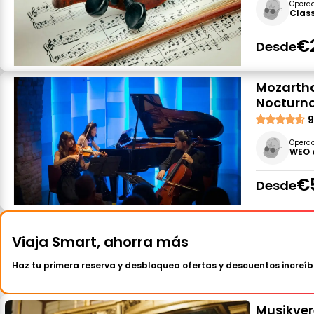
Opera
Class
€
Desde
Mozartha
Nocturno
9
Opera
WEO 
€
Desde
Viaja Smart, ahorra más
Haz tu primera reserva y desbloquea ofertas y descuentos increíb
Musikver