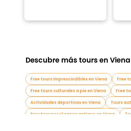
Descubre más tours en Viena
Free tours imprescindibles en Viena
Free t
Free tours culturales a pie en Viena
Free to
Actividades deportivas en Viena
Tours au
Free tour por el casco antiguo en Viena
To
Tours de degustación locales en Viena
Tou