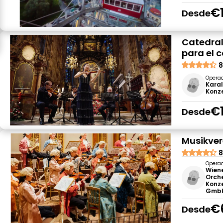
€
Desde
Catedral
para el 
8
Opera
Karal
Konz
€
Desde
Musikver
8
Opera
Wien
Orch
Konz
Gmb
€
Desde