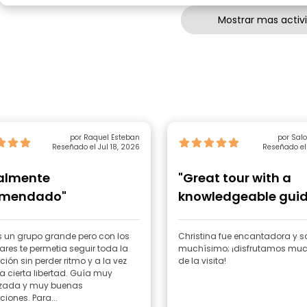
Mostrar mas activ
por Raquel Esteban
por Sal
Reseñado el Jul 18, 2026
Reseñado el 
almente
"Great tour with a
omendado"
knowledgeable guid
 un grupo grande pero con los
Christina fue encantadora y 
ares te permetia seguir toda la
muchísimo; ¡disfrutamos mu
ción sin perder ritmo y a la vez
de la visita!
 cierta libertad. Guía muy
zada y muy buenas
ciones. Para...