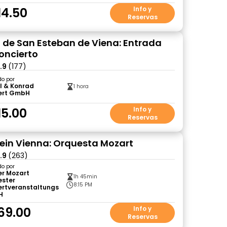
14.50
Info y
Reservas
 de San Esteban de Viena: Entrada
concierto
.9
(177)
do por
l & Konrad
1 hora
ert GmbH
15.00
Info y
Reservas
ein Vienna: Orquesta Mozart
.9
(263)
do por
er Mozart
1h 45min
ester
8:15 PM
ertveranstaltungs
H
69.00
Info y
Reservas