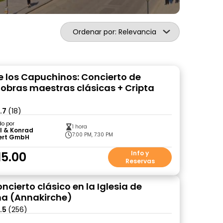
Ordenar por: Relevancia
de los Capuchinos: Concierto de
 obras maestras clásicas + Cripta
.7
(18)
do por
1 hora
l & Konrad
7:00 PM, 7:30 PM
ert GmbH
15.00
Info y
Reservas
ncierto clásico en la Iglesia de
na (Annakirche)
.5
(256)