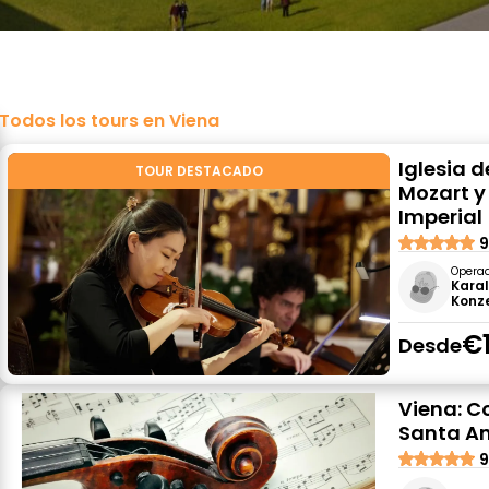
Todos los tours en Viena
Iglesia 
TOUR DESTACADO
Mozart y
Imperial
9
Opera
Karal
Konz
€
Desde
Viena: Co
Santa A
9