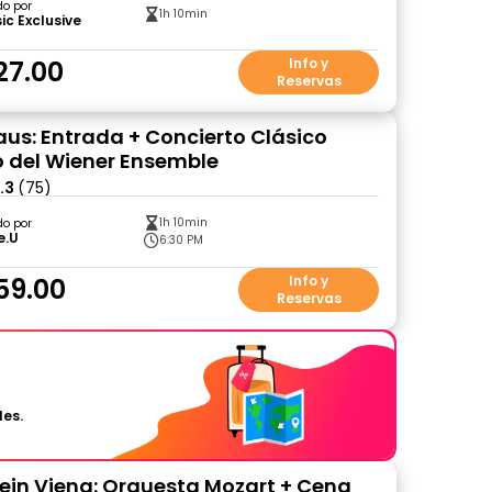
do por
1h 10min
ic Exclusive
27.00
Info y
Reservas
us: Entrada + Concierto Clásico
 del Wiener Ensemble
.3
(75)
1h 10min
do por
e.U
6:30 PM
59.00
Info y
Reservas
les.
ein Viena: Orquesta Mozart + Cena