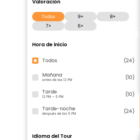
Valoración
Todos
9+
8+
7+
6+
Hora de inicio
Todos
(24)
Mañana
(10)
antes de las 12 PM
Tarde
(10)
12 PM — 5 PM
Tarde-noche
(24)
después de las 5 PM
Idioma del Tour