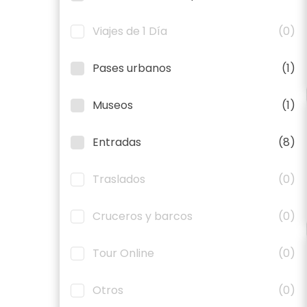
Viajes de 1 Día
(0)
Pases urbanos
(1)
Museos
(1)
Entradas
(8)
Traslados
(0)
Cruceros y barcos
(0)
Tour Online
(0)
Otros
(0)