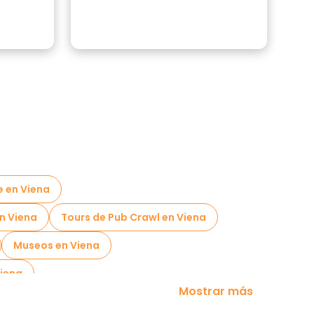
e en Viena
en Viena
Tours de Pub Crawl en Viena
Museos en Viena
iena
Mostrar más
Free tours nocturnos a pie en Viena