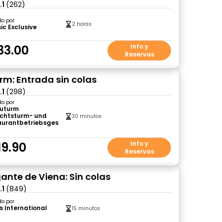
.1
(262)
do por
2 horas
ic Exclusive
33.00
Info y
Reservas
m: Entrada sin colas
.1
(298)
do por
uturm
ichtsturm- und
30 minutos
aurantbetriebsgesellschaft
19.90
Info y
Reservas
gante de Viena: Sin colas
.1
(849)
do por
s International
15 minutos