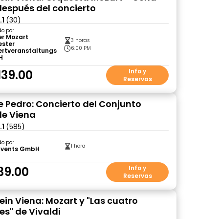
después del concierto
.1
(30)
do por
er Mozart
3 horas
ester
6:00 PM
ertveranstaltungs
H
139.00
Info y
Reservas
de Pedro: Concierto del Conjunto
de Viena
.1
(585)
do por
1 hora
Events GmbH
39.00
Info y
Reservas
ein Viena: Mozart y "Las cuatro
es" de Vivaldi