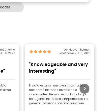
idades
omé Chemla
por Maayan Rotman
Jul 17, 2026
Reseñado el Jul 16, 2026
"Knowledgeable and very
"K
e"
interesting"
in
em
sabía
El guía estaba muy bien informado y
Nues
chísimo
nos contó historias divertidas e
simp
interesantes. Hemos visitado todo tipo
muy
de lugares históricos e importantes. En
Vien
general, lo hemos pasado muy bien.
embl
su c