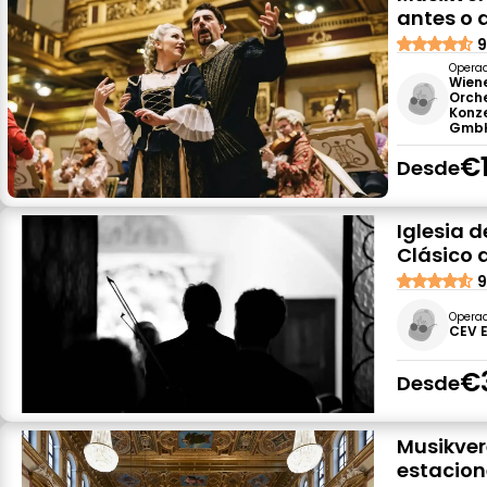
antes o 
9
Opera
Wien
Orch
Konz
Gmb
€
Desde
Iglesia 
Clásico 
9
Opera
CEV 
€
Desde
Musikver
estacion