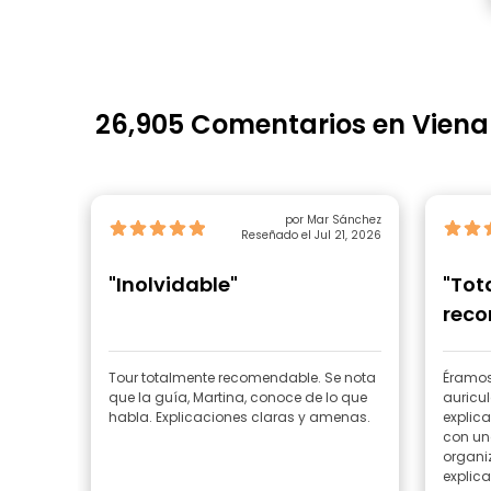
26,905 Comentarios en Viena
por Mar Sánchez
Reseñado el Jul 21, 2026
"Inolvidable"
"Tot
rec
Tour totalmente recomendable. Se nota
Éramos
que la guía, Martina, conoce de lo que
auricul
habla. Explicaciones claras y amenas.
explica
con una
organi
explica