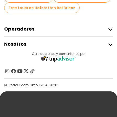
Free tours en Hofstetten bei Brienz
Operadores
Unirse A Freetour
Nosotros
Acceder Como Proveedor
Destinos
Calificaciones y comentarios por
Programa De Afiliados
Acerca De Nosotros
Contacto
Grupos
© Freetour.com GmbH 2014-2026
Ayuda
Blog
Prensa
Seguridad Y Privacidad