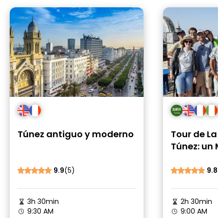
Túnez antiguo y moderno
Tour de L
Túnez: un 
Libre
9.9
(5)
9.8
3h 30min
2h 30min
9:30 AM
9:00 AM