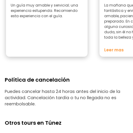
Un guía muy amable y servicial; una
La mañana que
experiencia estupenda. Recomiendo
fantástica y en
esta experiencia con el guía.
amable, pacien
preparado. En 
alguna curiosi
duda, sin él no
toda la belleza 
parte menos tur
llena de gente y
Leer mas
Recomiendo esta
mundo, ya que 
te pierdes muc
Política de cancelación
Puedes cancelar hasta 24 horas antes del inicio de la
actividad. Cancelación tardía o tu no llegada no es
reembolsable.
Otros tours en Túnez