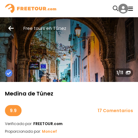
Free tours en Túnez
1
/11
Medina de Túnez
9.9
17 Comentarios
Verificado por:
FREETOUR.com
Proporcionado por:
Moncef