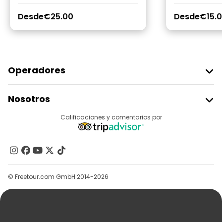
Desde
€25.00
Desde
€15.
Operadores
Unirse A Freetour
Nosotros
Acceder Como Proveedor
Destinos
Calificaciones y comentarios por
Programa De Afiliados
Acerca De Nosotros
Contacto
Grupos
© Freetour.com GmbH 2014-2026
Ayuda
Blog
Prensa