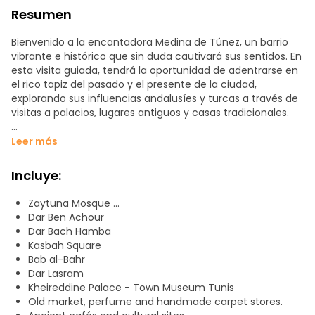
Resumen
Bienvenido a la encantadora Medina de Túnez, un barrio
vibrante e histórico que sin duda cautivará sus sentidos. En
esta visita guiada, tendrá la oportunidad de adentrarse en
el rico tapiz del pasado y el presente de la ciudad,
explorando sus influencias andalusíes y turcas a través de
visitas a palacios, lugares antiguos y casas tradicionales.
Sumérjase en el patrimonio cultural de Túnez mientras
Leer más
pasea por las estrechas callejuelas, las antiguas escuelas y
los emblemáticos cafés y terrazas que han formado parte
Incluye:
de la Medina durante siglos. Descubra el ajetreo y el bullicio
del antiguo mercado, el "Zoco", donde podrá echar un
Zaytuna Mosque ...
vistazo a una gran variedad de productos, como joyas,
Dar Ben Achour
perfumes y artesanía bereber.
Dar Bach Hamba
Kasbah Square
Acompáñenos mientras desentrañamos los secretos de
Bab al-Bahr
este lugar declarado Patrimonio de la Humanidad por la
Dar Lasram
UNESCO y descubrimos las joyas ocultas que se esconden
Kheireddine Palace - Town Museum Tunis
entre sus antiguas murallas. Déjenos guiarle en un viaje a
Old market, perfume and handmade carpet stores.
través del tiempo y la cultura mientras exploramos el