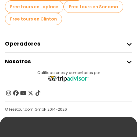
Free tours en Laplace
Free tours en Sonoma
Free tours en Clinton
Operadores
Unirse A Freetour
Nosotros
Acceder Como Proveedor
Destinos
Calificaciones y comentarios por
Programa De Afiliados
Acerca De Nosotros
Contacto
Grupos
© Freetour.com GmbH 2014-2026
Ayuda
Blog
Prensa