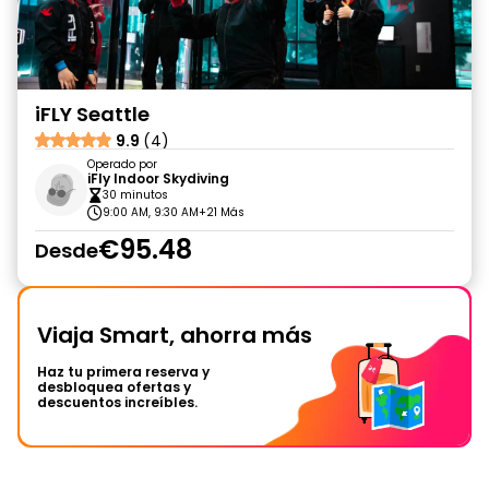
iFLY Seattle
9.9
(4)
Operado por
iFly Indoor Skydiving
30 minutos
9:00 AM, 9:30 AM
+21 Más
€95.48
Desde
Viaja Smart, ahorra más
Haz tu primera reserva y
desbloquea ofertas y
descuentos increíbles.