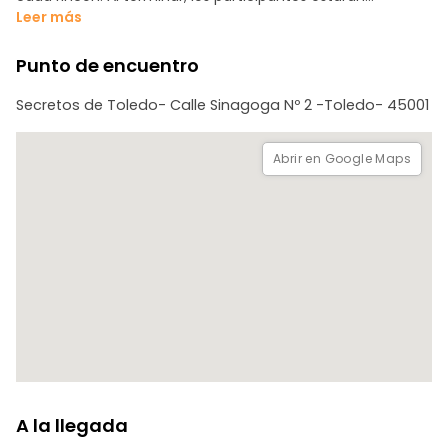
ubicados para explorar la ciudad por su cuenta y podrán
Leer más
remunerar al guía al final según su satisfacción.
Punto de encuentro
Secretos de Toledo- Calle Sinagoga Nº 2 -Toledo- 45001
Abrir en Google Maps
A la llegada