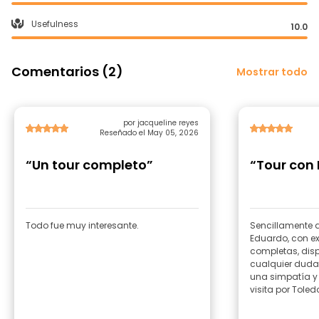
Usefulness
10.0
Comentarios (2)
Mostrar todo
por jacqueline reyes
Reseñado el May 05, 2026
“Un tour completo”
“Tour con
Todo fue muy interesante.
Sencillamente d
Eduardo, con ex
completas, disp
cualquier duda
una simpatía y 
visita por Toled