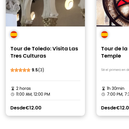
Tour de Toledo: Visita Las
Tour de la
Tres Culturas
Temple
9.5
(3)
Sé el primero en 
2 horas
1h 30min
11:00 AM, 12:00 PM
7:00 PM, 7
Desde
€12.00
Desde
€12.