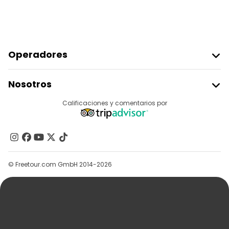
Operadores
Unirse A Freetour
Nosotros
Acceder Como Proveedor
Destinos
Calificaciones y comentarios por
Programa De Afiliados
Acerca De Nosotros
Contacto
Grupos
© Freetour.com GmbH 2014-2026
Ayuda
Blog
Prensa
Seguridad Y Privacidad