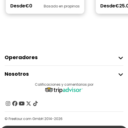
Desde
€0
Desde
€25.
Basado en propinas
Operadores
Unirse A Freetour
Nosotros
Acceder Como Proveedor
Destinos
Calificaciones y comentarios por
Programa De Afiliados
Acerca De Nosotros
Contacto
Grupos
© Freetour.com GmbH 2014-2026
Ayuda