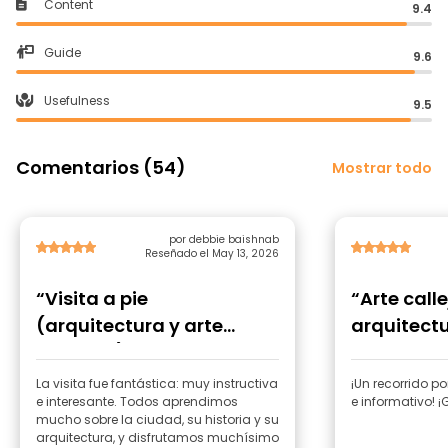
Content
9.4
Guide
9.6
Usefulness
9.5
Comentarios (54)
Mostrar todo
por debbie baishnab
Reseñado el May 13, 2026
“Visita a pie
“Arte call
(arquitectura y arte
arquitectu
callejero) ”
La visita fue fantástica: muy instructiva
¡Un recorrido p
e interesante. Todos aprendimos
e informativo! ¡
mucho sobre la ciudad, su historia y su
arquitectura, y disfrutamos muchísimo