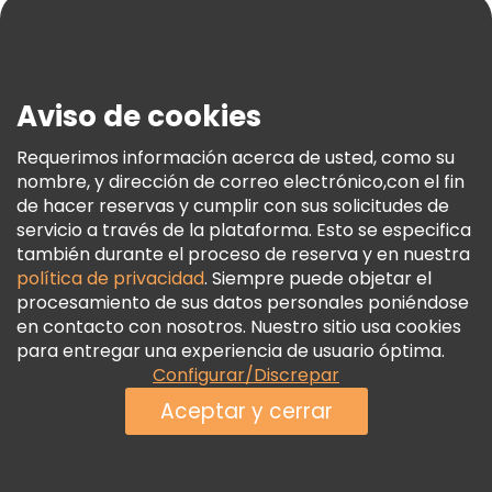
Blog
Prensa
Seguridad Y Privacidad
Aviso de cookies
Términos E Información Legal
Política De Cookies
Requerimos información acerca de usted, como su
nombre, y dirección de correo electrónico,con el fin
Freetour Premios
de hacer reservas y cumplir con sus solicitudes de
Programa De Fidelidad
servicio a través de la plataforma. Esto se especifica
también durante el proceso de reserva y en nuestra
política de privacidad
. Siempre puede objetar el
procesamiento de sus datos personales poniéndose
en contacto con nosotros. Nuestro sitio usa cookies
para entregar una experiencia de usuario óptima.
Configurar/Discrepar
Aceptar y cerrar