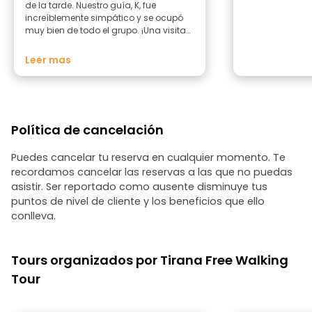
de la tarde. Nuestro guía, K, fue
increíblemente simpático y se ocupó
muy bien de todo el grupo. ¡Una visita
magnífica! ¡La recomiendo
encarecidamente!
Leer mas
Política de cancelación
Puedes cancelar tu reserva en cualquier momento. Te
recordamos cancelar las reservas a las que no puedas
asistir. Ser reportado como ausente disminuye tus
puntos de nivel de cliente y los beneficios que ello
conlleva.
Tours organizados por Tirana Free Walking
Tour