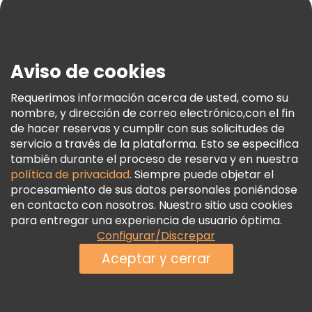
Blog
Prensa
Seguridad Y Privacidad
Aviso de cookies
Términos E Información Legal
Política De Cookies
Requerimos información acerca de usted, como su
nombre, y dirección de correo electrónico,con el fin
Freetour Premios
de hacer reservas y cumplir con sus solicitudes de
Programa De Fidelidad
servicio a través de la plataforma. Esto se especifica
también durante el proceso de reserva y en nuestra
política de privacidad
. Siempre puede objetar el
procesamiento de sus datos personales poniéndose
en contacto con nosotros. Nuestro sitio usa cookies
para entregar una experiencia de usuario óptima.
Configurar/Discrepar
Aceptar y cerrar