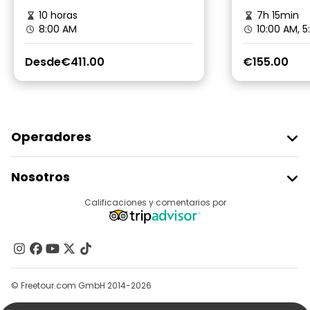
10 horas
7h 15min
8:00 AM
10:00 AM, 5
Desde
€411.00
€155.00
Operadores
Unirse A Freetour
Nosotros
Acceder Como Proveedor
Destinos
Calificaciones y comentarios por
Programa De Afiliados
Acerca De Nosotros
Contacto
Grupos
© Freetour.com GmbH 2014-2026
Ayuda