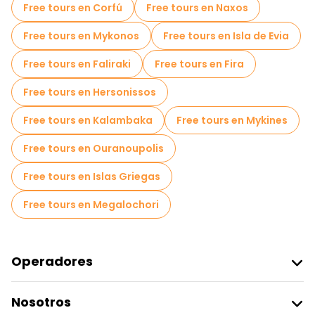
Free tours en Corfú
Free tours en Naxos
Free tours nocturnos a pie en Salónica
Free tours en Mykonos
Free tours en Isla de Evia
Tours en bicicleta en Salónica
Free tours en Faliraki
Free tours en Fira
Tours gastronómicos en Salónica
Free tours en Hersonissos
Free tours cerca Aristotelous Square
Free tours en Kalambaka
Free tours en Mykines
Free tours cerca White Tower of Thessaloniki
Free tours en Ouranoupolis
Free tours cerca Ladadika
Free tours en Islas Griegas
Free tours en Megalochori
Operadores
Unirse A Freetour
Nosotros
Acceder Como Proveedor