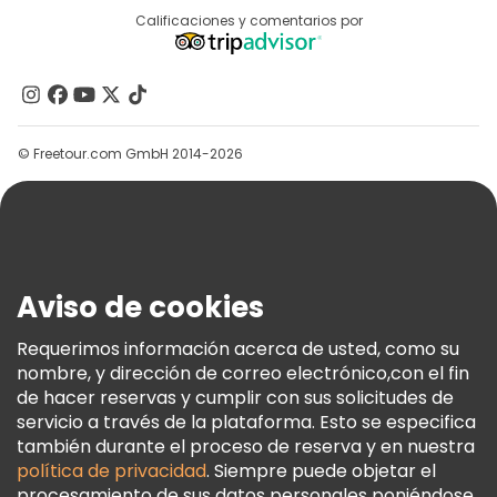
Destinos
Calificaciones y comentarios por
Programa De Afiliados
Acerca De Nosotros
Contacto
Grupos
© Freetour.com GmbH 2014-2026
Ayuda
Blog
Prensa
Seguridad Y Privacidad
Aviso de cookies
Términos E Información Legal
Política De Cookies
Requerimos información acerca de usted, como su
nombre, y dirección de correo electrónico,con el fin
Freetour Premios
de hacer reservas y cumplir con sus solicitudes de
Programa De Fidelidad
servicio a través de la plataforma. Esto se especifica
también durante el proceso de reserva y en nuestra
política de privacidad
. Siempre puede objetar el
procesamiento de sus datos personales poniéndose