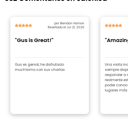
por Brendan Hamon
Reseñado el Jul 21, 2026
"Gus is Great!"
"Amazin
Gus es genial, he disfrutado
Una visita in
muchísimo con sus charlas
siempre disp
responder a 
realmente e
poder conoce
lugares más 