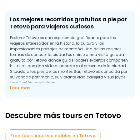
Los mejores recorridos gratuitos a pie por
Tetovo para viajeros curiosos
Explorar Tetovo es una experiencia gratificante para los
viajeros interesados en la historia, la cultura y los
impresionantes paisajes de montaña. Una de las mejores
formas de conocer la ciudad es unirse a una visita guiada
gratuita por Tetovo, donde guías locales expertos comparten
historias que dan vida al pasado y al presente de la ciudad.
Situada a los pies de los montes Sar, Tetovo es conocida por
su variado patrimonio, su vibrante vida callejera y sus joyas
arquitectónicas únicas.
Leer mas
Un recorrido gratuito a pie por Tetovo suele comenzar en la
Mezquita Pintada (Sarena Dzamija), uno de los monumentos
más característicos del norte de Macedonia. Esta mezquita
del siglo XV es famosa por su colorido exterior y su interior
Descubre más tours en Tetovo
bellamente decorado. Es una visita obligada donde los guías
explican cómo las diferentes culturas e influencias artísticas
dieron forma a la ciudad. Muy cerca, encontrará el Arabati
Baba Tekke, un apacible complejo sufí que ofrece un retiro
Free tours imprescindibles en Tetovo
tranquilo y una comprensión más profunda de las