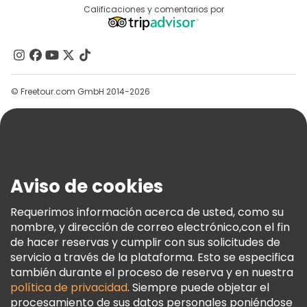
Destinos
Calificaciones y comentarios por
Programa De Afiliados
Acerca De Nosotros
Contacto
Grupos
© Freetour.com GmbH 2014-2026
Ayuda
Blog
Prensa
Seguridad Y Privacidad
Aviso de cookies
Términos E Información Legal
Política De Cookies
Requerimos información acerca de usted, como su
nombre, y dirección de correo electrónico,con el fin
Freetour Premios
de hacer reservas y cumplir con sus solicitudes de
Programa De Fidelidad
servicio a través de la plataforma. Esto se especifica
también durante el proceso de reserva y en nuestra
política de privacidad
. Siempre puede objetar el
procesamiento de sus datos personales poniéndose