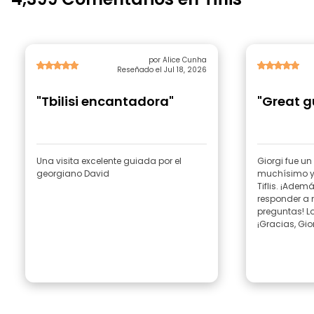
por Alice Cunha
Reseñado el Jul 18, 2026
"Tbilisi encantadora"
"Great g
Una visita excelente guiada por el
Giorgi fue u
georgiano David
muchísimo y 
Tiflis. ¡Ade
responder a
preguntas! L
¡Gracias, Gior