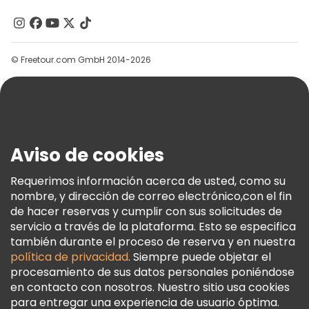
Acerca De Nosotros
Free tours cerca Sioni Cathedral
Contacto
Grupos
© Freetour.com GmbH 2014-2026
Ayuda
Blog
Prensa
Seguridad Y Privacidad
Aviso de cookies
Términos E Información Legal
Política De Cookies
Requerimos información acerca de usted, como su
nombre, y dirección de correo electrónico,con el fin
Freetour Premios
de hacer reservas y cumplir con sus solicitudes de
Programa De Fidelidad
servicio a través de la plataforma. Esto se especifica
también durante el proceso de reserva y en nuestra
política de privacidad
. Siempre puede objetar el
procesamiento de sus datos personales poniéndose
en contacto con nosotros. Nuestro sitio usa cookies
para entregar una experiencia de usuario óptima.