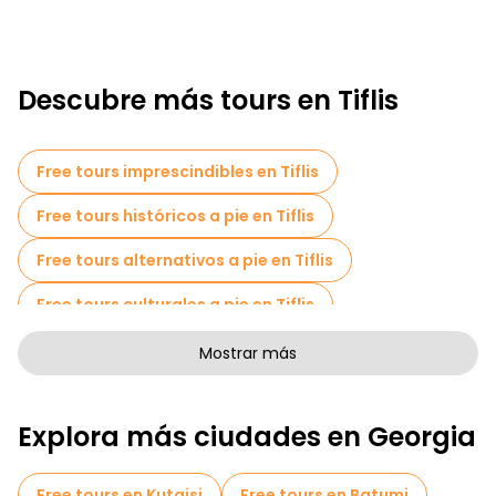
Descubre más tours en Tiflis
Free tours imprescindibles en Tiflis
Free tours históricos a pie en Tiflis
Free tours alternativos a pie en Tiflis
Free tours culturales a pie en Tiflis
Free tours a pie para familias en Tiflis
Mostrar más
Tours de Pub Crawl en Tiflis
Explora más ciudades en Georgia
Actividades deportivas en Tiflis
Free Tour Leyendas y Misterios de Tiflis
Free tours en Kutaisi
Free tours en Batumi