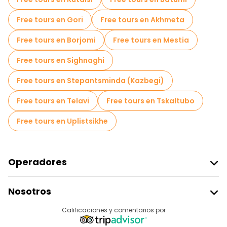
Museos en Tiflis
Free tours en Gori
Free tours en Akhmeta
Free tour por el casco antiguo en Tiflis
Free tours en Borjomi
Free tours en Mestia
Tours para grupos pequeños en Tiflis
Free tours en Sighnaghi
Tours mercados en Tiflis
Free tours en Stepantsminda (Kazbegi)
Tours de degustación locales en Tiflis
Free tours en Telavi
Free tours en Tskaltubo
Free tours de un día en Tiflis
Free tours en Uplistsikhe
Free tours nocturnos a pie en Tiflis
Tours en bicicleta en Tiflis
Operadores
Tours gastronómicos en Tiflis
Unirse A Freetour
Nosotros
Free tours cerca Metekhi St. Virgin Church
Acceder Como Proveedor
Destinos
Calificaciones y comentarios por
Programa De Afiliados
Free tours cerca Bridge of Peace