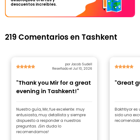
descuentos increíbles.
219 Comentarios en Tashkent
por Jacob Sudell
Reseñado el Jul 10, 2026
"Thank you Mir for a great
"Great g
evening in Tashkent!"
Nuestro guía, Mir, fue excelente: muy
Bakhtiyor es
entusiasta, muy detallista y siempre
sido una exc
dispuesto a responder a nuestras
recomendabl
preguntas. ¡Sin duda lo
recomendamos!