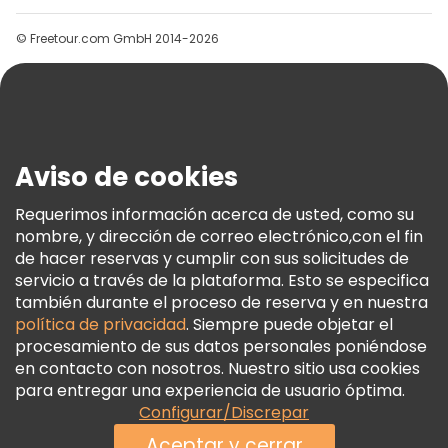
Grupos
Free tours cerca Uzbekistan Hotel
© Freetour.com GmbH 2014-2026
Ayuda
Blog
Prensa
Seguridad Y Privacidad
Aviso de cookies
Términos E Información Legal
Política De Cookies
Requerimos información acerca de usted, como su
nombre, y dirección de correo electrónico,con el fin
Freetour Premios
de hacer reservas y cumplir con sus solicitudes de
Programa De Fidelidad
servicio a través de la plataforma. Esto se especifica
también durante el proceso de reserva y en nuestra
política de privacidad
. Siempre puede objetar el
procesamiento de sus datos personales poniéndose
en contacto con nosotros. Nuestro sitio usa cookies
para entregar una experiencia de usuario óptima.
Configurar/Discrepar
Aceptar y cerrar