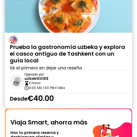
Prueba la gastronomía uzbeka y explora
el casco antiguo de Tashkent con un
guía local
Sé el primero en dejar una reseña
Operado por
uzbekGUIDE
4 horas
9:00 AM, 1:00 PM
+1 Más
€40.00
Desde
Viaja Smart, ahorra más
Haz tu primera reserva y
desbloquea ofertas y